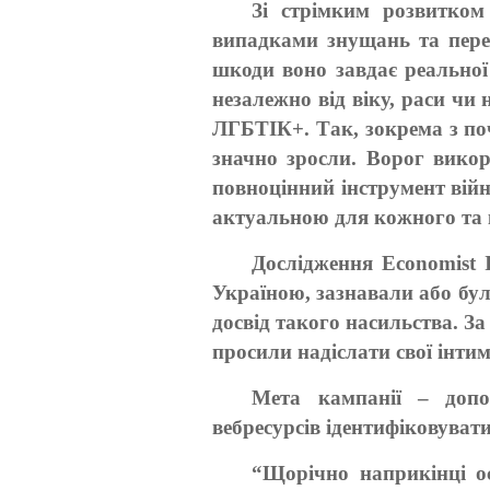
Зі стрімким розвитком
випадками знущань та перес
шкоди воно завдає реальної
незалежно від віку, раси чи
ЛГБТІК+. Так, зокрема з по
значно зросли. Ворог викор
повноцінний інструмент вій
актуальною для кожного та к
Дослідження Economist I
Україною, зазнавали або бул
досвід такого насильства. За
просили надіслати свої інтим
Мета кампанії – допо
вебресурсів ідентифіковуват
“Щорічно наприкінці о