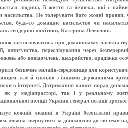
ається людина, її життя та безпека, які є найв
 насильства. Не толерувати його жодні прояви.
ства, будь-то домашнє насильство чи насильств
ань гендерної політики, Катерина Левченко.
акож застосовуватись при домашньому насильству
ї, шпигунство, переслідування через безперервн
ражень або повідомлень, шахрайство, крадіжка осо
творити безпечне онлайн-середовище для користувачі
очинцям, але й спільно з іншими державними орг
пеки в інтернеті. Дотримання наших порад допомо
в як у медіапросторі, так і у реальному жит
аціональної поліції України генерал поліції третьо
нтує кожній людині в Україні безоплатні прав
вом, можна звернутися за допомогою до системи на