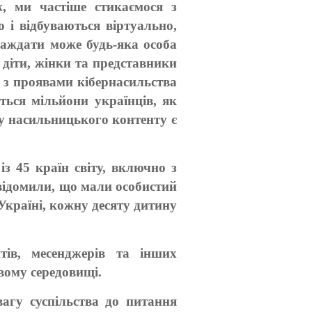
ж, ми частіше стикаємося з
 і відбуваються віртуально,
раждати може будь-яка особа
 діти, жінки та представники
 з проявами кібернасильства
ться мільйони українців, як
у насильницького контенту є
із 45 країн світу, включно з
овідомили, що мали особистий
 Україні, кожну десяту дитину
тів, месенджерів та інших
вому середовищі.
агу суспільства до питання