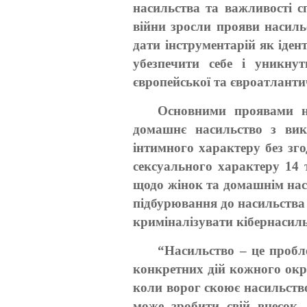
насильства та важливості с
війни зросли прояви насильс
дати інструментарій як іде
убезпечити себе і уникнут
європейської та євроатланти
Основними проявами на
домашнє насильство з вико
інтимного характеру без зго
сексуального характеру 14
щодо жінок та домашнім наси
підбурювання до насильства 
криміналізувати кібернасиль
“Насильство – це пробле
конкретних дій кожного окр
коли ворог скоює насильств
може зробити свій внесок,