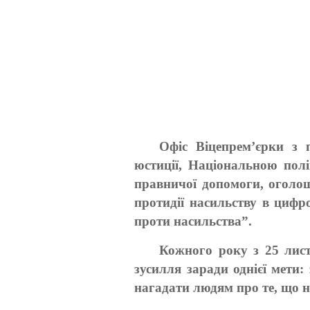
Офіс Віцепрем’єрки з п
юстиції, Національною пол
правничої допомоги, оголош
протидії насильству в цифр
проти насильства”.
Кожного року з 25 лист
зусилля заради однієї мети:
нагадати людям про те, що 