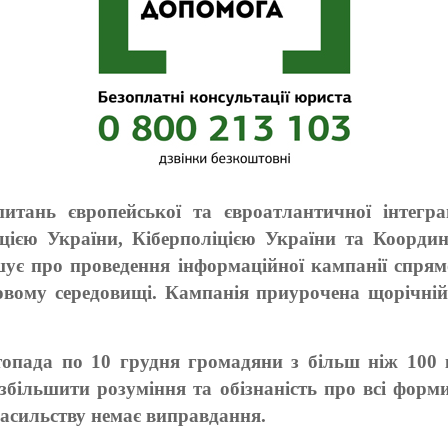
итань європейської та євроатлантичної інтеграц
іцією України, Кіберполіцією України та Коорди
ує про проведення інформаційної кампанії спрям
овому середовищі. Кампанія приурочена щорічній
опада по 10 грудня громадяни з більш ніж 100 к
 збільшити розуміння та обізнаність про всі форми
насильству немає виправдання.