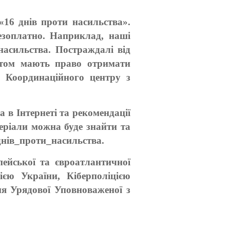
«16 днів проти насильства».
зоплатно. Наприклад, наші
насильства. Постраждалі від
ктом мають право отримати
р Координаційного центру з
 в Інтернеті та рекомендації
теріали можна буде знайти та
нів_проти_насильства.
пейської та євроатлантичної
ією України, Кіберполіцією
я Урядової Уповноваженої з