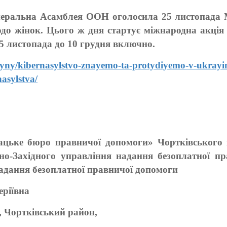
енеральна Асамблея ООН оголосила 25 листопада
одо жінок. Цього ж дня стартує міжнародна акція 
5 листопада до 10 грудня включно.
ovyny/kibernasylstvo-znayemo-ta-protydiyemo-v-ukrayin
asylstva/
ацьке бюро правничої допомоги» Чортківського в
но-Західного управління надання безоплатної пр
надання безоплатної правничої допомоги
ріївна
ч, Чортківський район,