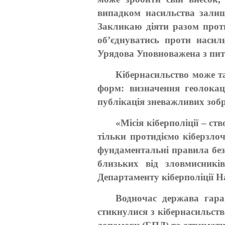
випадком насильства залиш
Закликаю діяти разом проти
об’єднуватись проти насиль
Урядова Уповноважена з пит
Кібернасильство може т
форм: визначення геолокаці
публікація зневажливих зоб
«Місія кіберполіції – с
тільки протидіємо кіберзл
фундаментальні правила без
близьких від зловмисникі
Департаменту кіберполіції Н
Водночас держава гара
стикнулися з кібернасильст