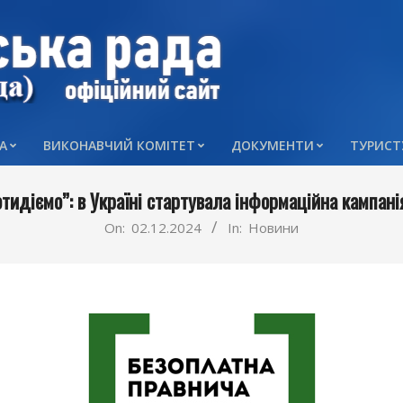
А
ВИКОНАВЧИЙ КОМІТЕТ
ДОКУМЕНТИ
ТУРИСТ
Primary
Navigation
отидіємо”: в Україні стартувала інформаційна кампані
Menu
On:
02.12.2024
In:
Новини