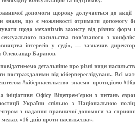
необхідну консультацію та підтримку.
равничої допомоги щороку долучається до акції 
и знали, що є можливості отримати допомогу бе
вати щодо механізмів захисту від різних форм 
 сексуального насильства пов’язаного з конфлі
авництва інтересів у суді», — зазначив директо
и Олександр Баранов.
повідатимемо детальніше про різні види насильства
ати постраждалими від кіберпереслідувань. Всі ма
штегом #кібернасильство_знаємо_протидіємо #16д
а ініціативи Офісу Віцепрем’єрки з питань євро
а юстиції України спільно з Національною поліц
ентром з надання правничої допомоги за сприянн
в межах «16 днів проти насильства».