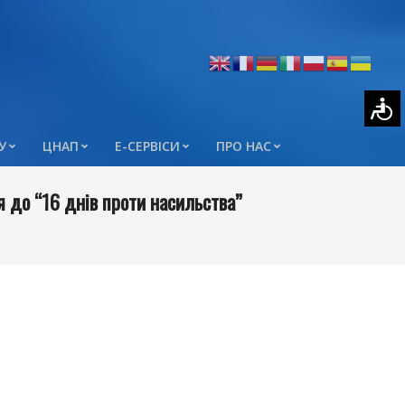
У
ЦНАП
Е-СЕРВІСИ
ПРО НАС
я до “16 днів проти насильства”