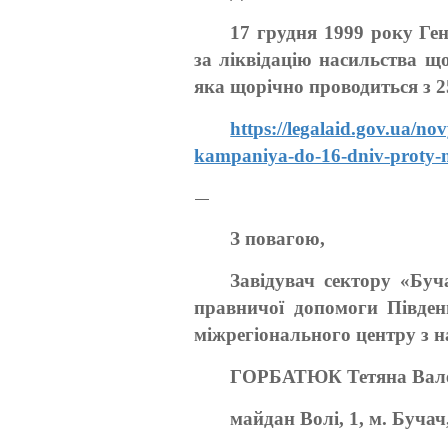
17 грудня 1999 року Г
за ліквідацію насильства щ
яка щорічно проводиться з 2
https://legalaid.gov.ua/n
kampaniya-do-16-dniv-proty-n
—
З повагою,
Завідувач сектору «Буч
правничої допомоги Півден
міжрегіонального центру з 
ГОРБАТЮК Тетяна Вале
майдан Волі, 1, м. Буча