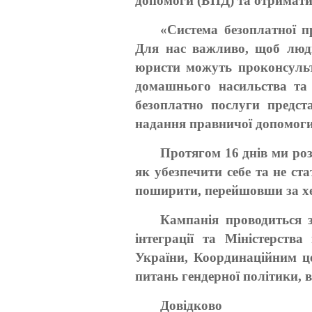
допомоги (БПД) та отримати 
«Система безоплатної п
Для нас важливо, щоб люд
юристи можуть проконсульту
домашнього насильства та
безоплатно послуги предст
надання правничої допомог
Протягом 16 днів ми роз
як убезпечити себе та не ст
поширити, перейшовши за хе
Кампанія проводиться з
інтеграції та Міністерств
України, Координаційним ц
питань гендерної політики, 
Довідково