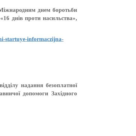
 Міжнародним днем боротьби
«16 днів проти насильства»,
i-startuye-informaczijna-
ідділу надання безоплатної
авничої допомоги Західного