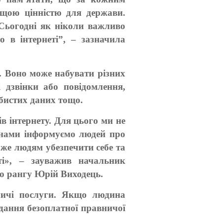
ищою цінністю для держави.
 Сьогодні як ніколи важливо
о в інтернеті”, – зазначила
. Воно може набувати різних
і дзвінки або повідомлення,
бистих даних тощо.
в інтернету. Для цього ми не
анами інформуємо людей про
же людям убезпечити себе та
ті», – зауважив начальник
го рангу Юрій Виходець.
ничі послуги. Якщо людина
дання безоплатної правничої