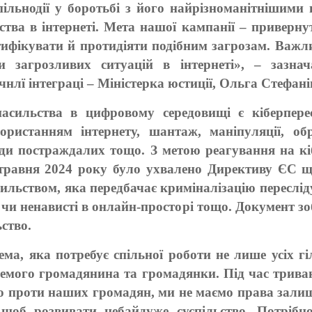
пільнодії у боротьбі з його найрізноманітнішими 
тва в інтернеті. Мета нашої кампанії – приверну
нтифікувати й протидіяти подібним загрозам. Важл
и загрозливих ситуацій в інтернеті», – зазна
чнлї інтеграці – Міністерка юстиції, Ольга Стефан
сильства в цифровому середовищі є кіберперес
ристанням інтернету, шантаж, маніпуляції, об
ди постраждалих тощо. З метою реагування на кіб
 травня 2024 року було ухвалено Директиву ЄС щ
льством, яка передбачає криміналізацію переслід
чи ненависті в онлайн-просторі тощо. Документ зоб
ство.
ма, яка потребує спільної роботи не лише усіх г
емого громадянина та громадянки. Під час трива
о проти наших громадян, ми не маємо права залиш
 щоб розвивати небайдуже суспільство. Потріб