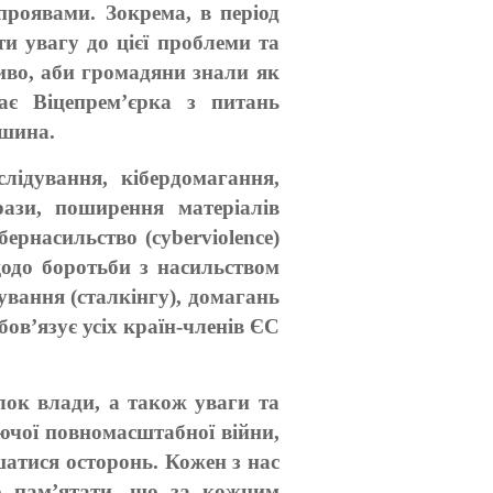
проявами. Зокрема, в період
ти увагу до цієї проблеми та
иво, аби громадяни знали як
чає Віцепрем’єрка з питань
ішина.
лідування, кібердомагання,
рази, поширення матеріалів
ернасильство (cyberviolence)
одо боротьби з насильством
ування (сталкінгу), домагань
ов’язує усіх країн-членів ЄС
ілок влади, а також уваги та
ючої повномасштабної війни,
атися осторонь. Кожен з нас
но пам’ятати, що за кожним