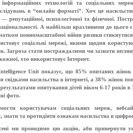
 інформаційних технологій та соціальних мере
лідувань в “онлайн форматі”. Хоч це насильство
 — репутаційної, психологічної та фізичної. Пост
 національності. А найбільш вразливими до цього є
чатком повномасштабної війни ризики стикнутися
истовує соціальні мережі, якими щодня користую
ни. Загроза стати постраждалими чи зазнати вплив
ожної, хто використовує Інтернет.
ntelligence Unit показує, що 85% опитаних жінок 
и свідками насильства в інтернеті, а 38% жінок п
 результатами опитування дітей віком 6-17 років в
ні фото.
могти користувачам соціальних мереж, вебсай
и, знати та протидіяти ознакам насильства в цифро
сені ми проводимо цю акцію, аби привернути ув