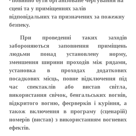
повинно бути організоване чергування на
•
сцені та у приміщеннях залів
відповідальних та призначених за пожежну
безпеку.
При проведенні таких заходів
забороняються заповнення приміщень
людьми понад установлену норму,
зменшення ширини проходів між рядами,
установка в проходах додаткових
посадкових місць, повне відключення під
час спектаклів або вистав світла,
використання свічок, бенгальських вогнів,
відкритого вогню, феєрверків і куріння, а
також включення в програму (сценарій)
номерів (вистав) з використанням вогневих
ефектів.