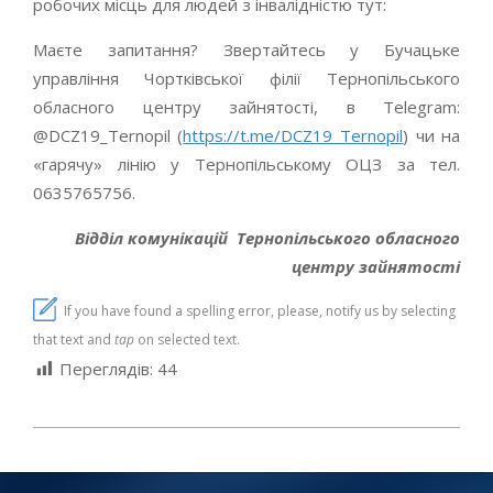
робочих місць для людей з інвалідністю тут:
Маєте запитання? Звертайтесь у Бучацьке
управління Чортківської філії Тернопільського
обласного центру зайнятості, в Telegram:
@DCZ19_Ternopil (
https://t.me/DCZ19_Ternopil
) чи на
«гарячу» лінію у Тернопільському ОЦЗ за тел.
0635765756.
Відділ комунікацій
Тернопільського обласного
центру зайнятості
If you have found a spelling error, please, notify us by selecting
that text and
tap
on selected text.
Переглядів:
44
2025-
01-