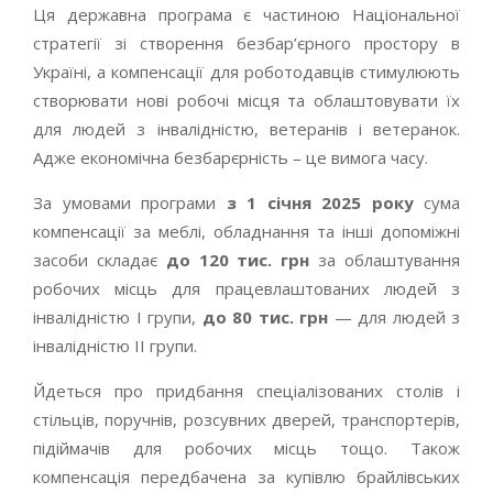
Ця державна програма є частиною Національної
стратегії зі створення безбар’єрного простору в
Україні, а компенсації для роботодавців стимулюють
створювати нові робочі місця та облаштовувати їх
для людей з інвалідністю, ветеранів і ветеранок.
Адже економічна безбарєрність – це вимога часу.
За умовами програми
з 1 січня 2025 року
сума
компенсації за меблі, обладнання та інші допоміжні
засоби складає
до 120 тис. грн
за облаштування
робочих місць для працевлаштованих людей з
інвалідністю I групи,
до 80 тис. грн
— для людей з
інвалідністю II групи.
Йдеться про придбання спеціалізованих столів і
стільців, поручнів, розсувних дверей, транспортерів,
підіймачів для робочих місць тощо. Також
компенсація передбачена за купівлю брайлівських