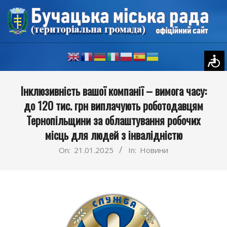
Skip
to
content
Primary
Інклюзивність вашої компанії – вимога часу:
Navigation
до 120 тис. грн виплачують роботодавцям
Menu
Тернопільщини за облаштування робочих
місць для людей з інвалідністю
On:
21.01.2025
In:
Новини