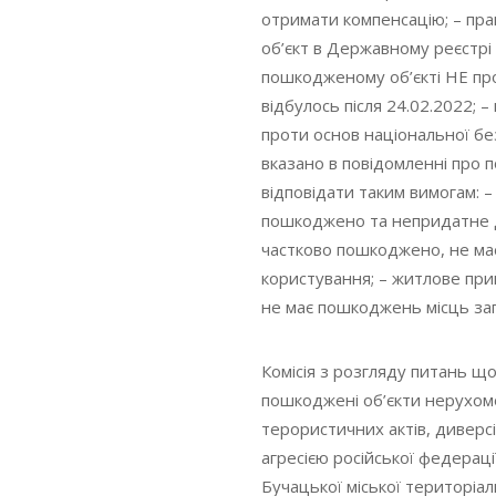
отримати компенсацію; – пр
об’єкт в Державному реєстрі
пошкодженому об’єкті НЕ пр
відбулось після 24.02.2022; –
проти основ національної б
вказано в повідомленні про
відповідати таким вимогам: –
пошкоджено та непридатне до
частково пошкоджено, не ма
користування; – житлове пр
не має пошкоджень місць за
Комісія з розгляду питань щ
пошкоджені об’єкти нерухомо
терористичних актів, дивер
агресією російської федераці
Бучацької міської територіа