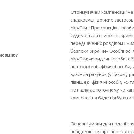
Отримувачем компенсації не 
спадкоємці, до яких застосов
України «Про санкції»; -особи
судимість за вчинення крим
передбачених розділом І «З
безпеки України» Особливої 
нсацію?
України; -юридичні особи, об
пошкоджені; -фізичні особи, 
власний рахунок (у такому р
пізніше); -фізичні особи, жи
не підлягає поточному чи ка
компенсація буде відбуватись
Основні умови для подачі за
повідомлення про пошкоджен