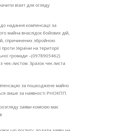
начити візит для огляду
одо надання компенсації за
го майна внаслідок бойових дій,
сій, спричинених збройною
ї проти України на території
льної громади –(0978905462)
з чек-листом. Зразок чек листа
омпенсацію за пошкоджене майно
ться лише за наявності РНОКПП.
розгляду заяви комісією має
ів
улює цю послугу, подати заяву на