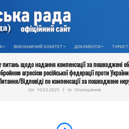
А
ВИКОНАВЧИЙ КОМІТЕТ
ДОКУМЕНТИ
ТУРИСТ
Primary
Navigation
у питань щодо надання компенсації за пошкоджені об’
Menu
бройною агресією російської федерації проти України 
Питання/Відповіді по компенсації за пошкоджене нер
On:
10.02.2025
In:
Оголошення