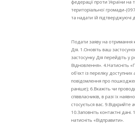
федерації проти України на т
територіальної громади-(09
та надати їй підтверджуючі 
Подати заяву на отримання к
Дія. 1.Оновіть ваш застосунок
застосунку Дія перейдіть у р
Відновлення». 4.Натисніть 
об’єкт із переліку доступни
повідомлення про пошкодже
раніше); 6.Вкажіть чи прово
співвласників, в разі їх наявно
стосується вас. 9.Відкрийте 
10.Заповніть контактні дані.
натисніть «Відправити».