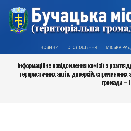
Skip
to
content
НОВИНИ
ОГОЛОШЕННЯ
МІСЬКА РАД
Інформаційне повідомлення комісії з розгляд
терористичних актів, диверсій, спричинених з
громади – 