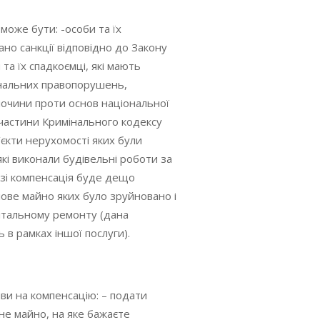
може бути: -особи та їх
ано санкції відповідно до Закону
 та їх спадкоємці, які мають
інальних правопорушень,
лочини проти основ національної
частини Кримінального кодексу
’єкти нерухомості яких були
які виконали будівельні роботи за
азі компенсація буде дещо
тлове майно яких було зруйновано і
пітальному ремонту (дана
 в рамках іншої послуги).
яви на компенсацію: – подати
е майно, на яке бажаєте