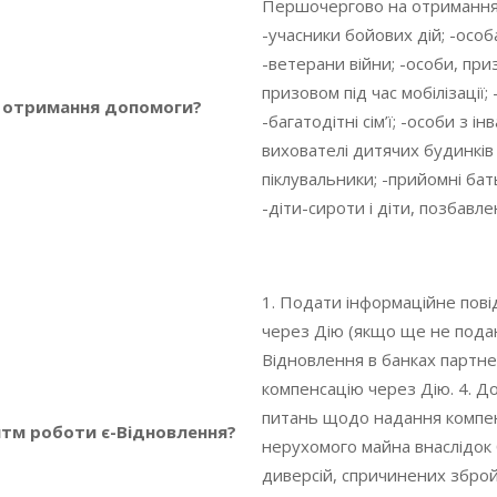
Першочергово на отримання
-учасники бойових дій; -особа
-ветерани війни; -особи, при
призовом під час мобілізації;
а отримання допомоги?
-багатодітні сім’ї; -особи з ін
вихователі дитячих будинків 
піклувальники; -прийомні бат
-діти-сироти і діти, позбавле
1. Подати інформаційне пов
через Дію (якщо ще не подане
Відновлення в банках партне
компенсацію через Дію. 4. Д
питань щодо надання компен
итм роботи є-Відновлення?
нерухомого майна внаслідок 
диверсій, спричинених зброй