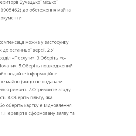
ериторії Бучацької міської
78905462) до обстеження майна
документи.
омпенсації можна у застосунку
 до останньої версії. 2.У
озділ «Послуги». 3.Оберіть «є-
«Почати». 5.Оберіть пошкоджений
х або подайте інформаційне
не майно (якщо не подавали
дився ремонт. 7.Отримайте згоду
сті. 8.Оберіть пільгу, яка
або оберіть картку є-Відновлення.
 11.Перевірте сформовану заяву та