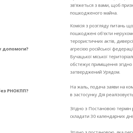
зв’яжеться з вами, щоб приз
пошкодженого майна.
Комісія з розгляду питань щ
пошкоджені об’єкти нерухомо
терористичних актів, дивер
му допомоги?
агресією російської федераці
Бучацької міської територіа
обстежує приміщення згідно 
затверджений Урядом.
На жаль, подача заяви на к
без РНОКПП?
в застосунку Дія реалізовує
Згідно з Постановою термін 
складати 30 календарних дн
Згідно з постановою, яка рег