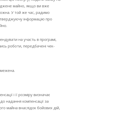
джене майно, якщо ви вже
ожна. У той же час, радимо
підтверджуючу інформацію про
ійно.
тендувати на участь в програмі,
сь роботи, передбачені чек-
бмежена.
сації і її розміру визначає
одо надання компенсації за
го майна внаслідок бойових дій,