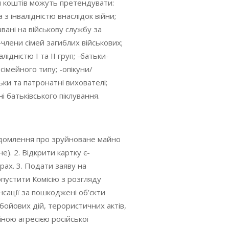
 коштів можуть претендувати:
 з інвалідністю внаслідок війни;
звані на військову службу за
 -члени сімей загиблих військових;
валідністю I та II груп; -батьки-
сімейного типу; -опікуни/
ьки та патронатні вихователі;
ні батьківського піклування.
ідомлення про зруйноване майно
). 2. Відкрити картку є-
рах. 3. Подати заяву на
опустити Комісію з розгляду
сації за пошкоджені об’єкти
бойових дій, терористичних актів,
ною агресією російської