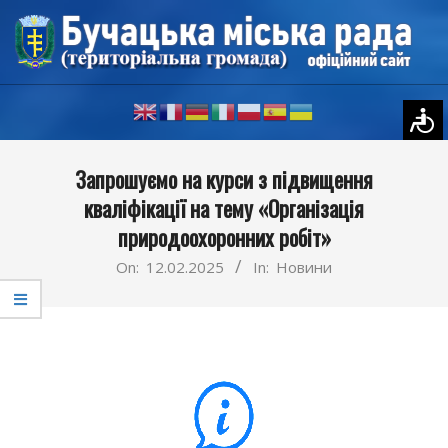
Skip
to
content
Primary
Запрошуємо на курси з підвищення
Navigation
кваліфікації на тему «Організація
Menu
природоохоронних робіт»
On:
12.02.2025
In:
Новини