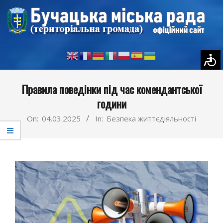
Skip
to
content
Primary
Правила поведінки під час комендантської
Navigation
години
Menu
On:
04.03.2025
In:
Безпека життєдіяльності