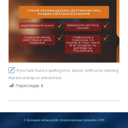
If you have found a spelling error, please, notify us by selecting
that text and
tap
on selected text.
Переглядів:
8
2025-
03-
04
© Бучацька міська рада (територіальна громада) 2026