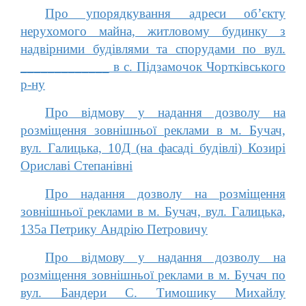
Про упорядкування адреси об’єкту
нерухомого майна, житловому будинку з
надвірними будівлями та спорудами по вул.
_____________ в с. Підзамочок Чортківського
р-ну
Про відмову у надання дозволу на
розміщення зовнішньої реклами в м. Бучач,
вул. Галицька, 10Д (на фасаді будівлі) Козирі
Ориславі Степанівні
Про надання дозволу на розміщення
зовнішньої реклами в м. Бучач, вул. Галицька,
135а Петрику Андрію Петровичу
Про відмову у надання дозволу на
розміщення зовнішньої реклами в м. Бучач по
вул. Бандери С. Тимошику Михайлу