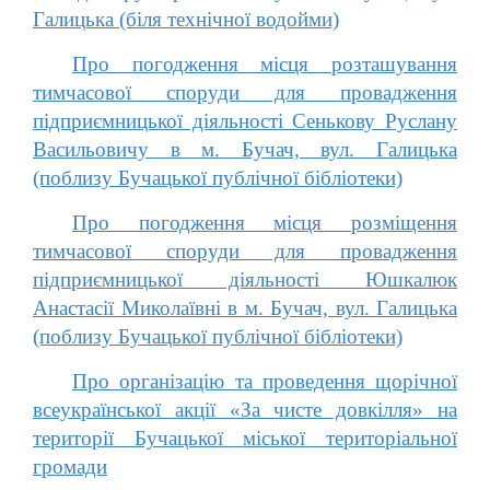
Галицька (біля технічної водойми)
Про погодження місця розташування
тимчасової споруди для провадження
підприємницької діяльності Сенькову Руслану
Васильовичу в м. Бучач, вул. Галицька
(поблизу Бучацької публічної бібліотеки)
Про погодження місця розміщення
тимчасової споруди для провадження
підприємницької діяльності Юшкалюк
Анастасії Миколаївні в м. Бучач, вул. Галицька
(поблизу Бучацької публічної бібліотеки)
Про організацію та проведення щорічної
всеукраїнської акції «За чисте довкілля» на
території Бучацької міської територіальної
громади