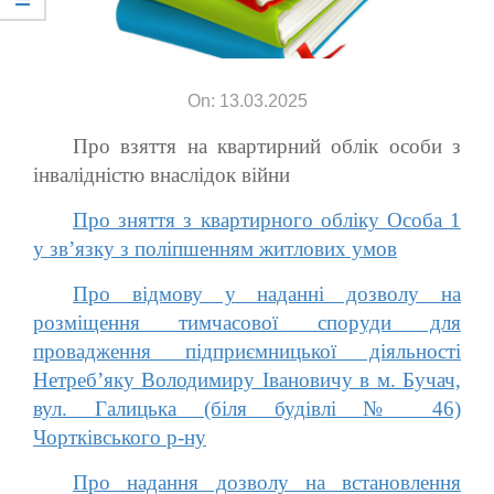
On: 13.03.2025
Про взяття на квартирний облік особи з
інвалідністю внаслідок війни
Про зняття з квартирного обліку Особа 1
у зв’язку з поліпшенням житлових умов
Про відмову у наданні дозволу на
розміщення тимчасової споруди для
провадження підприємницької діяльності
Нетреб’яку Володимиру Івановичу в м. Бучач,
вул. Галицька (біля будівлі № 46)
Чортківського р-ну
Про надання дозволу на встановлення