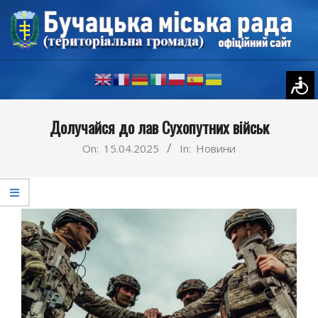
Skip
to
content
Primary
Долучайся до лав Сухопутних військ
Navigation
Menu
On:
15.04.2025
In:
Новини