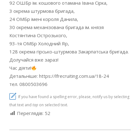
92 ОШБр ім. кошового отамана Івана Сірка,
3 окрема штурмова бригада,
24 ОМБр імені короля Данила,
30 окрема механізована бригада ім. князя
Костянтина Острозького,
93-тя ОМБр Холодний Яр,
128 окрема гірсько-штурмова Закарпатська бригада.
Долучайся вже зараз!
Час діяти!
Детальніше: https://lfrecruiting.com.ua/18-24
тел. 0800503696
If you have found a spelling error, please, notify us by selecting
that text and
tap
on selected text.
Переглядів:
52
2025-