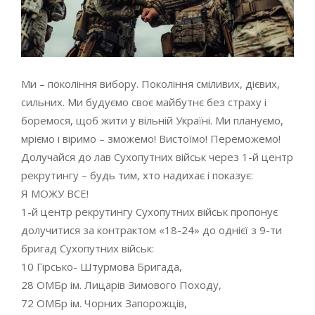
Ми – покоління вибору. Покоління сміливих, дієвих,
сильних. Ми будуємо своє майбутнє без страху і
боремося, щоб жити у вільній Україні. Ми плануємо,
мріємо і віримо – зможемо! Вистоїмо! Переможемо!
Долучайся до лав Сухопутних військ через 1-й центр
рекрутингу – будь тим, хто надихає і показує:
Я МОЖУ ВСЕ!
1-й центр рекрутингу Сухопутних військ пропонує
долучитися за контрактом «18-24» до однієї з 9-ти
бригад Сухопутних військ:
10 Гірсько- Штурмова Бригада,
28 ОМБр ім. Лицарів Зимового Походу,
72 ОМБр ім. Чорних Запорожців,