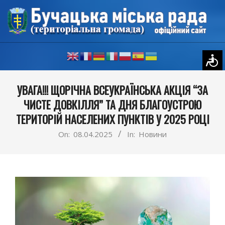
Skip
to
content
Primary
УВАГА!!! ЩОРІЧНА ВСЕУКРАЇНСЬКА АКЦІЯ “ЗА
Navigation
ЧИСТЕ ДОВКІЛЛЯ” ТА ДНЯ БЛАГОУСТРОЮ
Menu
ТЕРИТОРІЙ НАСЕЛЕНИХ ПУНКТІВ У 2025 РОЦІ
On:
08.04.2025
In:
Новини