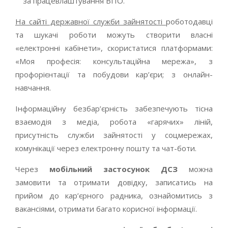
за працевлаштування ВПО.
На сайті державної служби зайнятості
роботодавці
та шукачі роботи можуть створити власні
«електронні кабінети», скористатися платформами:
«Моя професія: консультаційна мережа», з
профорієнтації та побудови кар’єри; з онлайн-
навчання.
Інформаційну безбар’єрність забезпечують тісна
взаємодія з медіа, робота «гарячих» ліній,
присутність служби зайнятості у соцмережах,
комунікації через електронну пошту та чат-боти.
Через
мобільний застосунок ДСЗ
можна
замовити та отримати довідку, записатись на
прийом до кар’єрного радника, ознайомитись з
вакансіями, отримати багато корисної інформації.