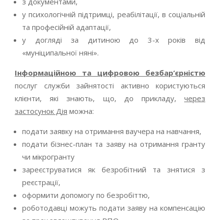
з документами,
у психологічній підтримці, реабілітації, в соціальній
та професійній адаптації,
у догляді за дитиною до 3-х років від
«муніципальної няні».
Інформаційною та цифровою безбар’єрністю
послуг служби зайнятості активно користуються
клієнти, які знають, що, до прикладу,
через
застосунок Дія
можна:
подати заявку на отримання ваучера на навчання,
подати бізнес-план та заяву на отримання гранту
чи мікрогранту
зареєструватися як безробітний та знятися з
реєстрації,
оформити допомогу по безробіттю,
роботодавці можуть подати заяву на компенсацію