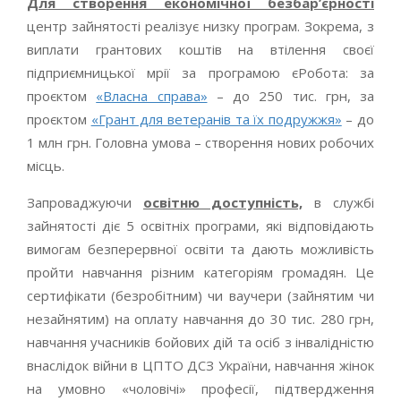
Для створення економічної безбар
’
єрності
центр зайнятості реалізує низку програм. Зокрема, з
виплати грантових коштів на втілення своєї
підприємницької мрії за програмою єРобота: за
проєктом
«Власна справа»
– до 250 тис. грн, за
проєктом
«Грант для ветеранів та їх подружжя»
– до
1 млн грн. Головна умова – створення нових робочих
місць.
Запроваджуючи
освітню доступність,
в службі
зайнятості діє 5 освітніх програми, які відповідають
вимогам безперервної освіти та дають можливість
пройти навчання різним категоріям громадян. Це
сертифікати (безробітним) чи ваучери (зайнятим чи
незайнятим) на оплату навчання до 30 тис. 280 грн,
навчання учасників бойових дій та осіб з інвалідністю
внаслідок війни в ЦПТО ДСЗ України, навчання жінок
на умовно «чоловічі» професії, підтвердження