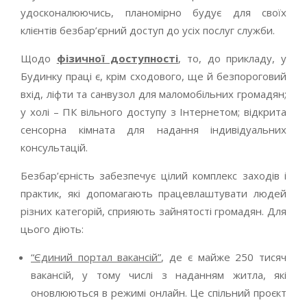
удосконалюючись, планомірно будує для своїх
клієнтів безбар’єрний доступ до усіх послуг служби.
Щодо
фізичної доступності
, то, до прикладу, у
Будинку праці є, крім сходового, ще й безпороговий
вхід, ліфти та санвузол для маломобільних громадян;
у холі – ПК вільного доступу з Інтернетом; відкрита
сенсорна кімната для надання індивідуальних
консультацій.
Безбар’єрність забезпечує цілий комплекс заходів і
практик, які допомагають працевлаштувати людей
різних категорій, сприяють зайнятості громадян. Для
цього діють:
“Єдиний портал вакансій”
, де є майже 250 тисяч
вакансій, у тому числі з наданням житла, які
оновлюються в режимі онлайн. Це спільний проєкт