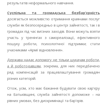
результатів неформального навчання.
Суспільна та громадська безбар
’
єрність
досягається можливістю отримання краянами послуг
служби як безпосередньо в центрі зайнятості, так і в
громадах під час виїзних заходів. Вони можуть взяти
участь у тренінгах з самореалізації, ефективного
пошуку роботи, психологічної підтримки; стати
учасниками «Армії відновлення».
Держава надає допомогу не тільки шукачам роботи,
а й роботодавцям
, зокрема, для них передбачено
ряд компенсацій за працевлаштування громадян
різних категорій.
Отож, усім, хто має бажання будувати свою кар’єру
на Батьківщині, служба зайнятості допоможе – на
рівних умовах, без дискримінації та бар’єрів.