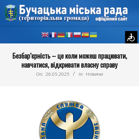
Skip
to
content
Primary
Безбар’єрність – це коли можеш працювати,
Navigation
навчатися, відкривати власну справу
Menu
On:
26.05.2025
In:
Новини