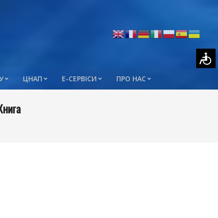
У
ЦНАП
Е-СЕРВІСИ
ПРО НАС
Книга