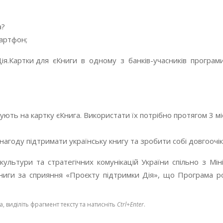
а?
мартфон;
ія.Картки для єКниги в одному з банків-учасників програми
ують на картку єКнига. Використати їх потрібно протягом 3 міс
нагоду підтримати українську книгу та зробити собі довгоочі
культури та стратегічних комунікацій України спільно з Мі
книги за сприяння «Проєкту підтримки Дія», що Програма р
 виділіть фрагмент тексту та натисніть
Ctrl+Enter
.