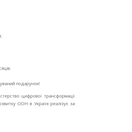
;
яців.
куваний подарунок!
ністерство цифрової трансформації
озвитку ООН в Україні реалізує за