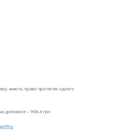
о віку, мають право протягом одного
а допомоги – 908,4 грн.
/4iPfFiq