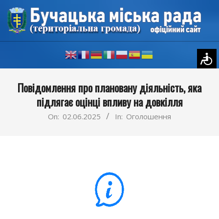
Skip
to
content
Primary
Повідомлення про плановану діяльність, яка
Navigation
підлягає оцінці впливу на довкілля
Menu
On:
02.06.2025
In:
Оголошення