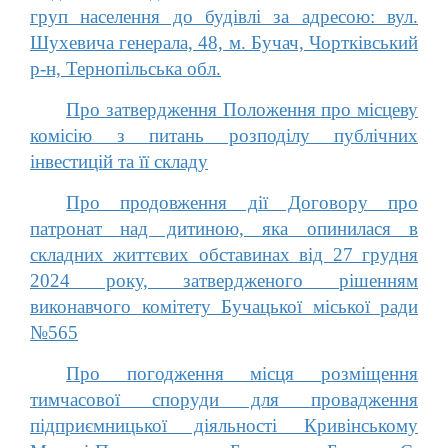
груп населення до будівлі за адресою: вул.
Шухевича генерала, 48, м. Бучач, Чортківський
р-н, Тернопільська обл.
Про затвердження Положення про місцеву
комісію з питань розподілу публічних
інвестицій та її складу
Про продовження дії Договору про
патронат над дитиною, яка опинилася в
складних життєвих обставинах від 27 грудня
2024 року, затвердженого рішенням
виконавчого комітету Бучацької міської ради
№565
Про погодження місця розміщення
тимчасової споруди для провадження
підприємницької діяльності Кривінському