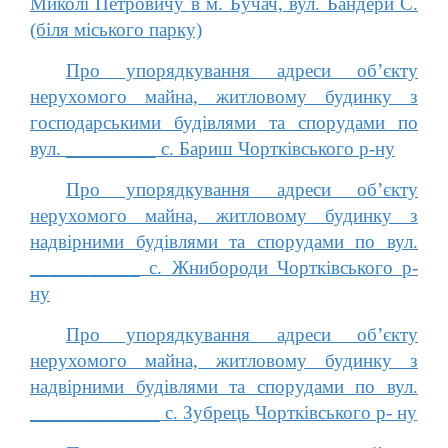
Миколі Петровичу в м. Бучач, вул. Бандери С.
(біля міського парку)
Про упорядкування адреси об’єкту
нерухомого майна, житловому будинку з
господарськими будівлями та спорудами по
вул. _________ с. Бариш Чортківського р-ну
Про упорядкування адреси об’єкту
нерухомого майна, житловому будинку з
надвірними будівлями та спорудами по вул.
___________ с. Жнибороди Чортківського р-
ну
Про упорядкування адреси об’єкту
нерухомого майна, житловому будинку з
надвірними будівлями та спорудами по вул.
_____________ с. Зубрець Чортківського р- ну