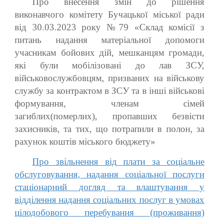
Про внесення змін до рішення
виконавчого комітету Бучацької міської ради
від 30.03.2023 року №79 «Склад комісії з
питань надання матеріальної допомоги
учасникам бойових дій, мешканцям громади,
які були мобілізовані до лав ЗСУ,
військовослужбовцям, призваних на військову
службу за контрактом в ЗСУ та в інші військові
формування, членам сімей
загиблих(померлих), пропавших безвісти
захисників, та тих, що потрапили в полон, за
рахунок коштів міського бюджету»
Про звільнення від плати за соціальне
обслуговування, надання соціальної послуги
стаціонарний догляд та влаштування у
відділення надання соціальних послуг в умовах
цілодобового перебування (проживання)