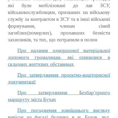
які були мобілізовані до лав ЗСУ,
військовослужбовцям, призваних на військову
службу за контрактом в ЗСУ та в інші військові
формування, членам сімей
загиблих(померлих), пропавших безвісти
захисників, та тих, що потрапили в полон
Про надання одноразової матеріальної
допомоги громадянам, які опинилися в
складних життєвих обставинах
Про затвердження проєктно-кошторисної
документації
Про затвердження Безбар’єрного
маршруту міста Бучач
Про погодження зовнішнього вигляду
вивісок на фасаді будинку в м. Бучач, вул.