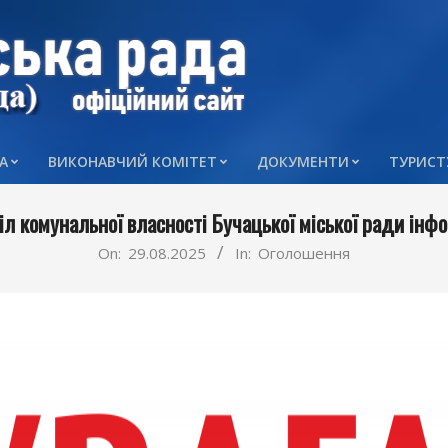
А
ВИКОНАВЧИЙ КОМІТЕТ
ДОКУМЕНТИ
ТУРИСТ
Primary
Navigation
іл комунальної власності Бучацької міської ради інф
Menu
On:
29.08.2025
In:
Оголошення