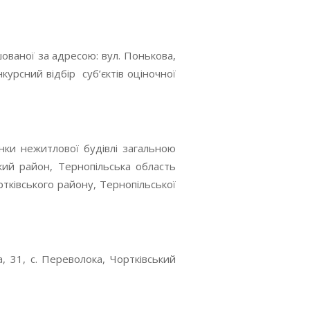
ованої за адресою: вул. Понькова,
курсний відбір суб’єктів оціночної
інки нежитлової будівлі загальною
кий район, Тернопільська область
ртківського району, Тернопільської
 31, с. Переволока, Чортківський