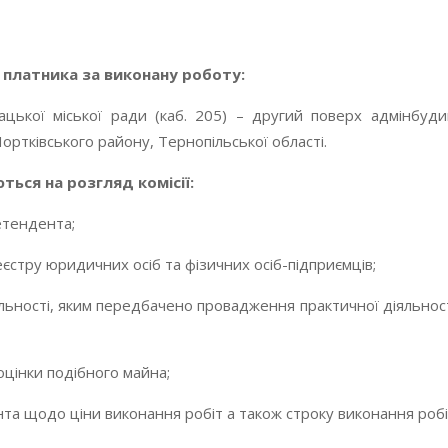
 платника за виконану роботу:
чацької міської ради (каб. 205) – другий поверх адмінбуди
Чортківського району, Тернопільської області.
ться на розгляд комісії:
етендента;
єстру юридичних осіб та фізичних осіб-підприємців;
іяльності, яким передбачено провадження практичної діяльнос
оцінки подібного майна;
а щодо ціни виконання робіт а також строку виконання робіт