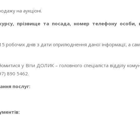
родажу на аукціоні.
нкурсу, прізвище та посада, номер телефону особи,
5 робочих днів з дати оприлюднення даної інформації, а сам
омитися у Віти ДОЛИК – головного спеціаліста відділу комуна
7) 890 5462.
ання послуг:
ументів: