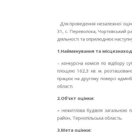
Для проведення незалежної оцінки
31, с. Переволока, Чортківський р
діяльності та оприлюднює наступн
1
.
Найменування та місцезнаход
– конкурсна комісія по відбору с
площею 162,3 кв. м. розташовано
працює на другому поверсі адмінбу
області.
2.Об’єкт оцінки:
–
нежитлова будівля загальною пл
район, Тернопільська область.
3.Мета оцінки: