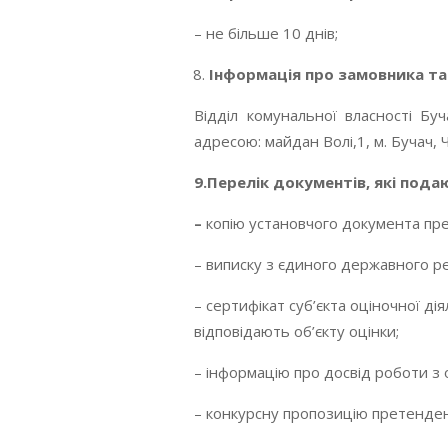
– не більше 10 днів;
Інформація про замовника та
Відділ комунальної власності Бу
адресою: майдан Волі,1, м. Бучач, 
9.Перелік документів, які подаю
–
копію установчого документа пр
– виписку з єдиного державного ре
– сертифікат суб’єкта оціночної д
відповідають об’єкту оцінки;
– інформацію про досвід роботи з 
– конкурсну пропозицію претендент