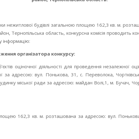
 нежитлової будівлі загальною площею 162,3 кв. м. розташ
айон, Тернопільська область, конкурсна комісія проводить кон
у інформацію:
ження організатора конкурсу:
уб’єктів оціночної діяльності для проведення незалежної оц
ї за адресою: вул. Понькова, 31, с. Переволока, Чортківсь
динку міської ради за адресою: майдан Волі,1, м. Бучач, Чо
ощею 162,3 кв. м. розташована за адресою: вул. Понькова,