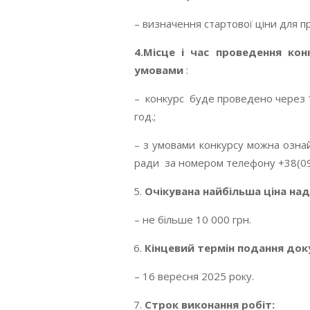
– визначення стартової ціни для п
4.Місце і час проведення ко
умовами
:
– конкурс буде проведено через 1
год.;
– з умовами конкурсу можна ознай
ради за номером телефону +38(09
Очікувана найбільша ціна над
– не більше 10 000 грн.
Кінцевий термін подання док
– 16 вересня 2025 року.
Строк виконання робіт: