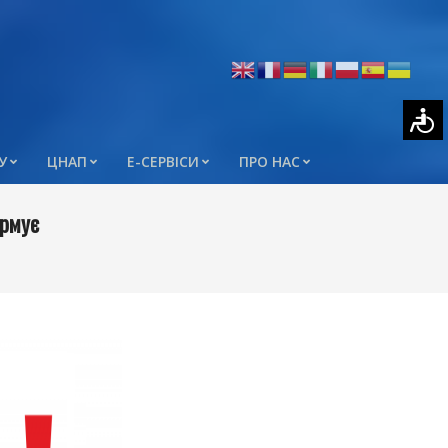
У
ЦНАП
Е-СЕРВІСИ
ПРО НАС
ормує