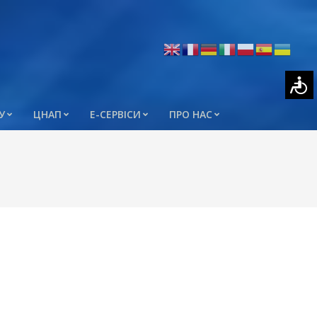
У
ЦНАП
Е-СЕРВІСИ
ПРО НАС