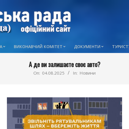
А
ВИКОНАВЧИЙ КОМІТЕТ
ДОКУМЕНТИ
ТУРИСТ
Primary
Navigation
А де ви залишаєте своє авто?
Menu
On:
04.08.2025
In:
Новини