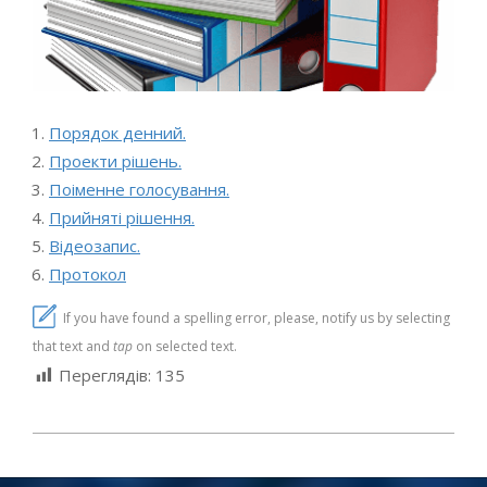
Порядок денний.
Проекти рішень.
Поіменне голосування.
Прийняті рішення.
Відеозапис.
Протокол
If you have found a spelling error, please, notify us by selecting
that text and
tap
on selected text.
Переглядів:
135
2025-
08-