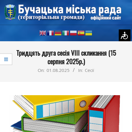
Skip
to
content
Primary
Тридцять друга сесія VIII скликання (15
Navigation
серпня 2025р.)
Menu
On:
01.08.2025
In:
Сесії