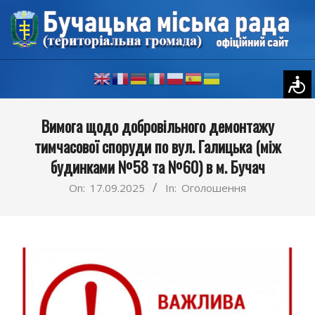
Skip
to
content
Primary
Вимога щодо добровільного демонтажу
Navigation
тимчасової споруди по вул. Галицька (між
Menu
будинками №58 та №60) в м. Бучач
On:
17.09.2025
In:
Оголошення