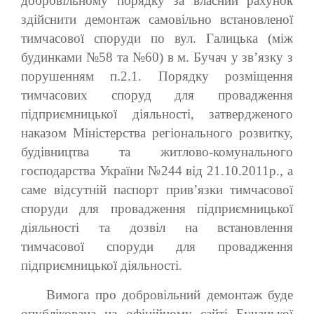
добровільному порядку за власний рахунок
здійснити демонтаж самовільно встановленої
тимчасової споруди по вул. Галицька (між
будинками №58 та №60) в м. Бучач у зв’язку з
порушенням п.2.1. Порядку розміщення
тимчасових споруд для провадження
підприємницької діяльності, затвердженого
наказом Міністерства регіонального розвитку,
будівництва та житлово-комунального
господарства України №244 від 21.10.2011р., а
саме відсутній паспорт прив’язки тимчасової
споруди для провадження підприємницької
діяльності та дозвіл на встановлення
тимчасової споруди для провадження
підприємницької діяльності.
Вимога про добровільний демонтаж буде
опублікована на офіційному сайті Бучацької