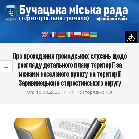
Skip
to
content
Primary
Про проведення громадських слухань щодо
Navigation
розгляду детального плану території за
Menu
межами населеного пункту на території
Заривинецького старостинського округу
On:
18.09.2025
In:
Розпорядження