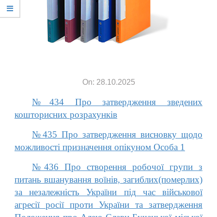
On: 28.10.2025
№434 Про затвердження зведених
кошторисних розрахунків
№435 Про затвердження висновку щодо
можливості призначення опікуном Особа 1
№436 Про створення робочої групи з
питань вшанування воїнів, загиблих(померлих)
за незалежність України під час військової
агресії росії проти України та затвердження