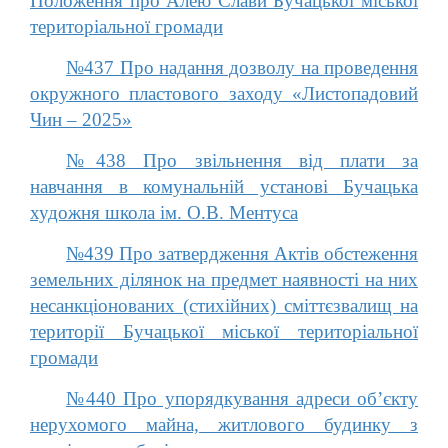
Положення про Алею Слави Бучацької міської
територіальної громади
№437 Про надання дозволу на проведення
окружного пластового заходу «Листопадовий
Чин – 2025»
№438 Про звільнення від плати за
навчання в комунальній установі Бучацька
художня школа ім. О.В. Ментуса
№439 Про затвердження Актів обстеження
земельних ділянок на предмет наявності на них
несанкціонованих (стихійних) сміттєзвалищ на
території Бучацької міської територіальної
громади
№440 Про упорядкування адреси об’єкту
нерухомого майна, житлового будинку з