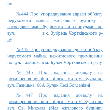
ну
№444 Про упорядкування адреси об’єкту
нерухомого майна, житлового будинку з
господарськими будівлями та спорудами по
вул. __________ в с. Зубрець Чортківського р-
ну
№445 Про упорядкування адреси об’єкту
нерухомого майна, нежитлового приміщення
по вул. Галицька в м. Бучач Чортківського р-ну
№446 Про надання дозволу на
розміщення зовнішньої реклами в м. Бучач по
вул. Галицька, 68А Кулик Лесі Богданівні
№447 Про надання дозволу на
розміщення зовнішньої реклами в м. Бучач по
вул. Св. Миколая (біля житлового будинку