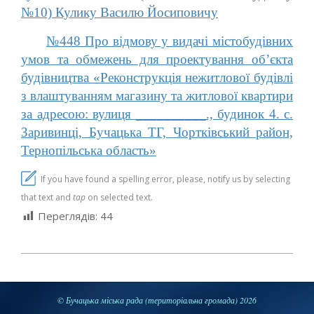
№10) Кулику Василю Йосиповичу
№448 Про відмову у видачі містобудівних
умов та обмежень для проектування об’єкта
будівництва «Реконструкція нежитлової будівлі
з влаштуванням магазину та житлової квартири
за адресою: вулиця __________., будинок 4. с.
Заривинці, Бучацька ТГ, Чортківський район,
Тернопільська область»
If you have found a spelling error, please, notify us by selecting
that text and
tap
on selected text.
Переглядів:
44
2025-
10-
27
© Бучацька міська рада (територіальна громада) 2026