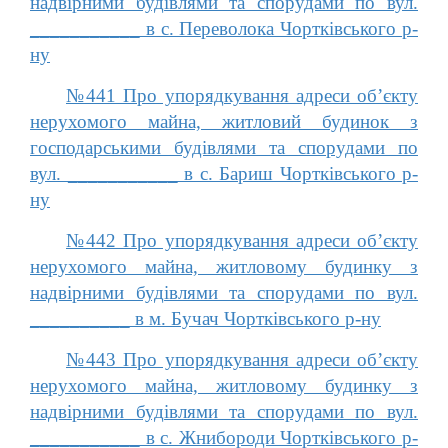
надвірними будівлями та спорудами по вул.
___________ в с. Переволока Чортківського р-
ну
№441 Про упорядкування адреси об’єкту
нерухомого майна, житловий будинок з
господарськими будівлями та спорудами по
вул. ___________ в с. Бариш Чортківського р-
ну
№442 Про упорядкування адреси об’єкту
нерухомого майна, житловому будинку з
надвірними будівлями та спорудами по вул.
__________ в м. Бучач Чортківського р-ну
№443 Про упорядкування адреси об’єкту
нерухомого майна, житловому будинку з
надвірними будівлями та спорудами по вул.
___________ в с. Жнибороди Чортківського р-