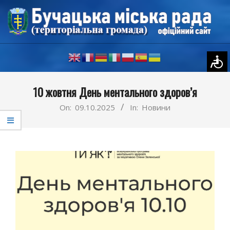
Skip
to
content
Primary
10 жовтня День ментального здоров’я
Navigation
Menu
On:
09.10.2025
In:
Новини