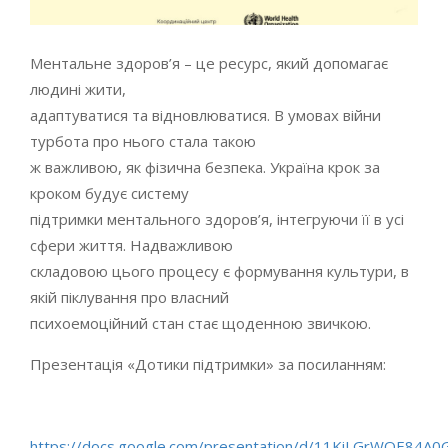
Ментальне здоров’я – це ресурс, який допомагає
людині жити,
адаптуватися та відновлюватися. В умовах війни
турбота про нього стала такою
ж важливою, як фізична безпека. Україна крок за
кроком будує систему
підтримки ментального здоров’я, інтегруючи її в усі
сфери життя. Надважливою
складовою цього процесу є формування культури, в
якій піклування про власний
психоемоційний стан стає щоденною звичкою.
Презентація «Дотики підтримки» за посиланням:
https://docs.google.com/presentation/d/11KiLGrWOE84A