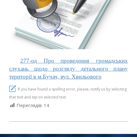
277-од Про проведення громадських
слухань щодо розгляду детального плану
території в м.Бучач, вул. Хвильового
If you have found a spelling error, please, notify us by selecting
that text and
tap
on selected text.
Переглядів:
14
2025-
10-