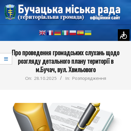
Skip
to
content
Primary
Про проведення громадських слухань щодо
Navigation
розгляду детального плану території в
Menu
м.Бучач, вул. Хвильового
On:
28.10.2025
In:
Розпорядження