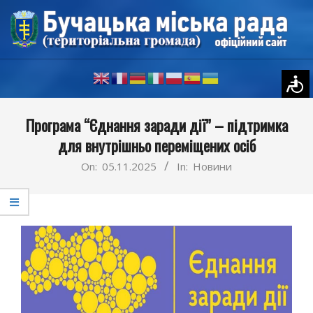
Skip
to
content
Primary
Програма “Єднання заради дії” – підтримка
Navigation
для внутрішньо переміщених осіб
Menu
On:
05.11.2025
In:
Новини