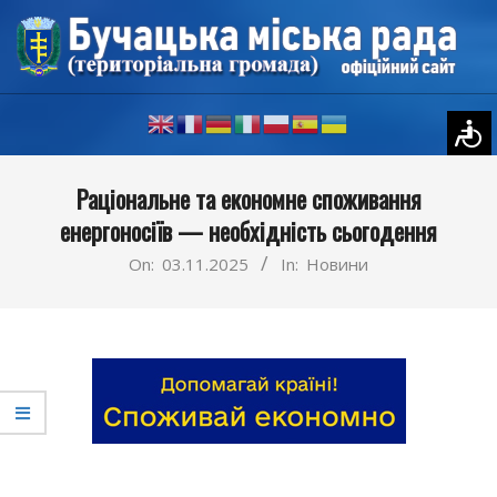
Skip
to
content
Primary
Раціональне та економне споживання
Navigation
енергоносіїв — необхідність сьогодення
Menu
On:
03.11.2025
In:
Новини