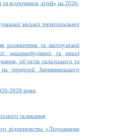
та відпочинок дітей» на 2026-
ацької міської територіальної
я розміщення та експлуатації
ої, машинобудівної та іншої
вання, об’єктів складського та
на території Заривинецького
026-2028 роки
осьмого скликання
го підприємства «Лісопаркове