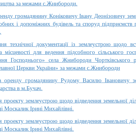
ництва за межами с.Жнибороди.
енду громадянину Коніковичу Івану Деонізовичу зем
дсобних і допоміжних будівель та споруд підприємств 
.
я технічної документації із землеустрою щодо вст
а місцевості для ведення підсобного сільського гос
іння Господнього» села Жнибороди Чортківського р
славної Церкви України» за межами с.Жнибороди
оренду громадянину Рудому Василю Івановичу зем
арства в м.Бучач.
проекту землеустрою щодо відведення земельної діл
і Москалик Ірині Михайлівні.
проекту землеустрою щодо відведення земельної діл
і Москалик Ірині Михайлівні.