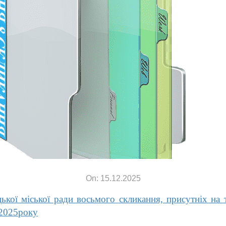
On: 15.12.2025
ої міської ради воcьмого скликання, присутніх на тр
 2025року