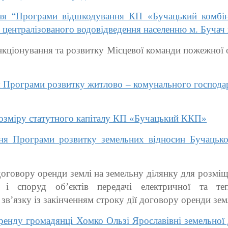
я “Програми відшкодування КП «Бучацький комбін
із централізованого водовідведення населенню м. Бучач
кціонування та розвитку Місцевої команди пожежно
Програми розвитку житлово – комунального господарс
озміру статутного капіталу КП «Бучацький ККП»
 Програми розвитку земельних відносин Бучацької 
говору оренди землі на земельну ділянку для розміщен
 і споруд об’єктів передачі електричної та те
зв’язку із закінченням строку дії договору оренди з
енду громадянці Хомко Ользі Ярославівні земельної 