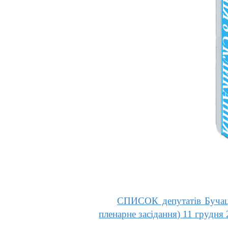
СПИСОК депутатів Бучацьк
пленарне засідання) 11 грудня