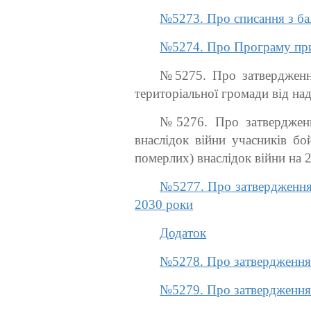
№5273. Про списання з бал
№5274. Про Програму прив
№5275. Про затвердження
територіальної громади від на
№5276. Про затвердженн
внаслідок війни учасників бой
померлих) внаслідок війни на 2
№5277. Про затвердження 
2030 роки
Додаток
№5278. Про затвердження 
№5279. Про затвердження 