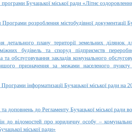
програми Бучацької міської ради «Літнє оздоровлення 
Програми розроблення містобудівної документації Буч
 детального плану території земельних ділянок дл
міжних будівель та споруд підприємств переробн
а та обслуговування закладів комунального обслугову
 іншого призначення за межами населеного пункту 
Програми інформатизації Бучацької міської ради на 2
 та доповнень до Регламенту Бучацької міської ради в
н до відомостей про юридичну особу – комунально
Бучацької міської ради»