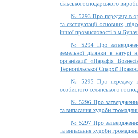
сільськогосподарського вироб
№ 5293 Про передачу в ор
та експлуатації основних, пі
іншої промисловості в м.Бучач
№ 5294 Про затвердженн
земельної ділянки в натурі н
організації «Парафія Вознес
Тернопільської Єпархії Право
№ 5295 Про передачу в 
особистого селянського господ
№ 5296 Про затвердження 
та випасання худоби громадянц
№ 5297 Про затвердження 
та випасання худоби громадянц