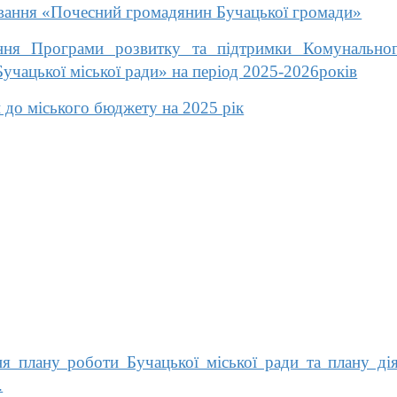
вання «Почесний громадянин Бучацької громади»
я Програми розвитку та підтримки Комунального
Бучацької міської ради» на період 2025-2026років
 до міського бюджету на 2025 рік
 плану роботи Бучацької міської ради та плану діял
.