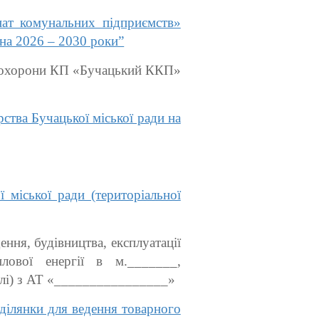
ат комунальних підприємств»
 на 2026 – 2030 роки”
ї охорони КП «Бучацький ККП»
тва Бучацької міської ради на
міської ради (територіальної
ня, будівництва, експлуатації
плової енергії в м._______,
емлі) з АТ «________________»
ділянки для ведення товарного