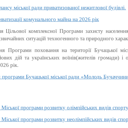
ансу міської ради приватизованої нежитлової будівлі.
атизації комунального майна на 2026 рік
 Цільової комплексної Програми захисту населення і
дзвичайних ситуацій техногенного та природного хара
я Програми поховання на території Бучацької місь
ових дій та українських воїнів(жителів громади) і о
026 рік.
програми Бучацької міської ради «Молодь Бучаччини: 
Міської програми розвитку олімпійських видів спорт
Міської програми розвитку неолімпійських видів спо