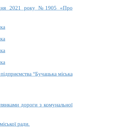
рудня 2021 року №1905 «Про
ика
ика
ика
ика
підприємства “Бучацька міська
ілянками дороги з комунальної
міської ради.