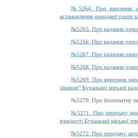
№5264. Про внесення з
встановлення орендної плати за
№5265. Про надання однор
№5266. Про надання однор
№5267. Про надання однор
№5268. Про надання однор
№5269. Про внесення змін
лікарня” Бучацької міської рад
№5270. Про безоплатну пе
№5271. Про передачу мост
власності Бучацької міської те
№5272. Про передачу автом