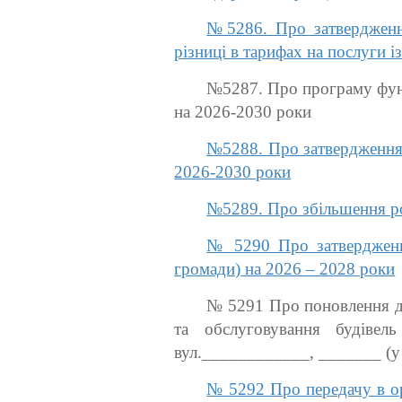
№5286. Про затвердженн
різниці в тарифах на послуги 
№5287. Про програму фун
на 2026-2030 роки
№5288. Про затвердження 
2026-2030 роки
№5289. Про збільшення р
№ 5290 Про затвердження
громади) на 2026 – 2028 роки
№ 5291 Про поновлення до
та обслуговування будівель
вул.____________, _______ (у 
№ 5292 Про передачу в ор