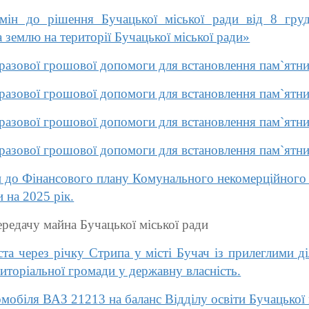
мін до рішення Бучацької міської ради від 8 г
 землю на території Бучацької міської ради»
азової грошової допомоги для встановлення пам`ятн
азової грошової допомоги для встановлення пам`ятн
азової грошової допомоги для встановлення пам`ятн
азової грошової допомоги для встановлення пам`ятн
 до Фінансового плану Комунального некомерційного 
и на 2025 рік.
редачу майна Бучацької міської ради
а через річку Стрипа у місті Бучач із прилеглими д
риторіальної громади у державну власність.
обіля ВАЗ 21213 на баланс Відділу освіти Бучацької 