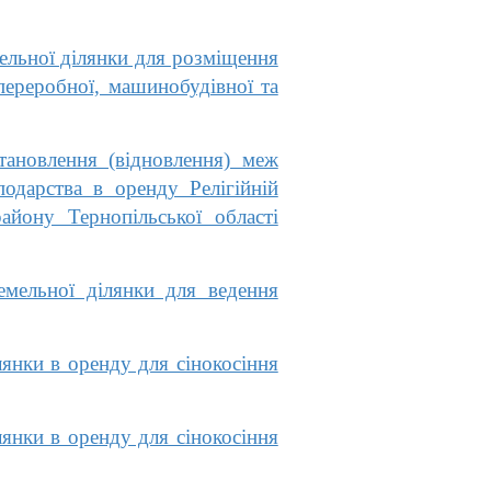
ельної ділянки для розміщення
переробної, машинобудівної та
ановлення (відновлення) меж
подарства в оренду Релігійній
айону Тернопільської області
ельної ділянки для ведення
янки в оренду для сінокосіння
янки в оренду для сінокосіння