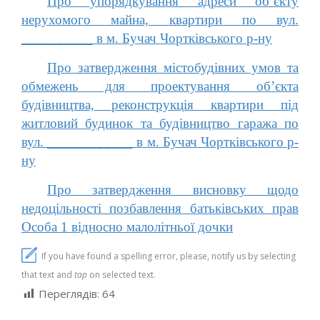
Про упорядкування адреси об’єкту
нерухомого майна, квартири по вул.
__________ в м. Бучач Чортківського р-ну
Про затвердження містобудівних умов та
обмежень для проектування об’єкта
будівництва, реконструкція квартири під
житловий будинок та будівництво гаража по
вул. ____________ в м. Бучач Чортківського р-
ну
Про затвердження висновку щодо
недоцільності позбавлення батьківських прав
Особа 1 відносно малолітньої дочки
If you have found a spelling error, please, notify us by selecting
that text and
tap
on selected text.
Переглядів:
64