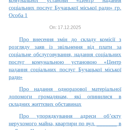
комунальної установи «Центр надання
соціальних послуг Бучацької міської ради» гр.
Особа 1
On: 17.12.2025
Про внесення змін до складу комісії з
розгляду заяв із звільнення від плати за
соціальне обслуговування, надання соціальних
послуг комунальною установою «Центр
надання соціальних послуг Бучацької міської
ради»
Про надання одноразової матеріальної
допомоги громадянам, які опинилися в
складних життєвих обставинах
Про упорядкування адреси об’єкту
нерухомого майна, квартири по вул. _______ в