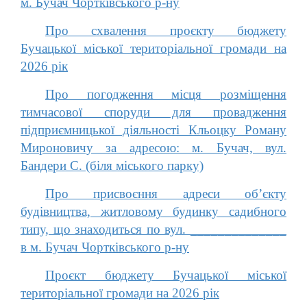
м. Бучач Чортківського р-ну
Про схвалення проєкту бюджету
Бучацької міської територіальної громади на
2026 рік
Про погодження місця розміщення
тимчасової споруди для провадження
підприємницької діяльності Кльоцку Роману
Мироновичу за адресою: м. Бучач, вул.
Бандери С. (біля міського парку)
Про присвоєння адреси об’єкту
будівництва, житловому будинку садибного
типу, що знаходиться по вул. ______________
в м. Бучач Чортківського р-ну
Проєкт бюджету Бучацької міської
територіальної громади на 2026 рік