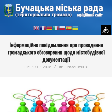
Skip
to
content
Primary
Інформаційне повідомлення про проведення
Navigation
громадського обговорення щодо містобудівної
Menu
документації
On:
13.03.2026
In:
Оголошення