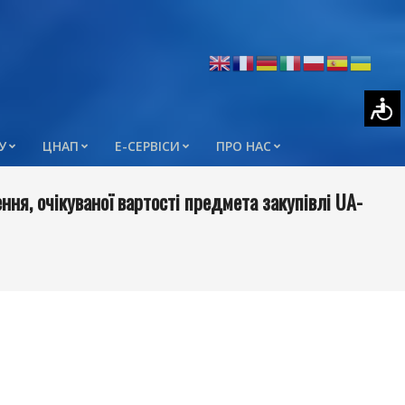
У
ЦНАП
Е-СЕРВІСИ
ПРО НАС
ня, очікуваної вартості предмета закупівлі UA-