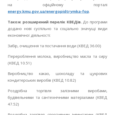
на офіційному порталі
energy.kmu.gov.ua/energopidtrymka-fop
.
Також розширений перелік КВЕДів.
До програми
додано нові суспільно та соціально значущі види
економічної діяльності:
Забір, очищення та постачання води (КВЕД 36.00)
Перероблення молока, виробництво масла та сиру
(КВЕД 10.51)
Виробництво какао, шоколаду та цукрових
кондитерських виробів (КВЕД 10.82)
Роздрібна торгівля залізними виробами,
будівельними та сантехнічними матеріалами (КВЕД
47.52)
Роздрібна торгівля спортивним інвентарем (КВЕД