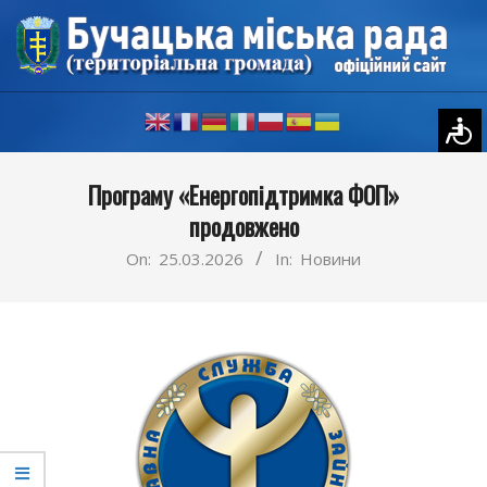
Skip
to
content
Primary
Програму «Енергопідтримка ФОП»
Navigation
продовжено
Menu
On:
25.03.2026
In:
Новини