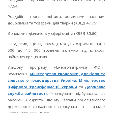
47.64)
Роздрібна торгівля квітами, рослинами, насінням,
добривами та товарами для тварин (КВЕД 47.76)
Допоміжна діяльність у сфері освіти (КВЕД 85.60)
Нагадаємо, що підприємці можуть отримати від 7
500 до 15 000 гривень залежно від кількості
найманих працівників.
Урядову програму «Енергопідтримка ФОП»
реалізують
Міністерство економіки, довкілля та
сільського господарства України
,
Міністерство
цифрової трансформації України
та
Державна
служба зайнятості
.
Фінансування відбувається за
рахунок бюджету Фонду загальнообов’язкового
державного соціального страхування на випадок
безробіття на 2026 рік..