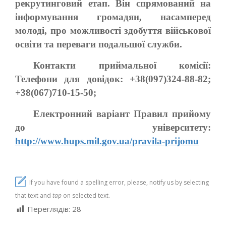
рекрутинговий етап. Він спрямований на
інформування громадян, насамперед
молоді, про можливості здобуття військової
освіти та переваги подальшої служби.
Контакти приймальної комісії:
Телефони для довідок: +38(097)324-88-82;
+38(067)710-15-50;
Електронний варіант Правил прийому
до університету:
http://www.hups.mil.gov.ua/pravila-prijomu
If you have found a spelling error, please, notify us by selecting
that text and
tap
on selected text.
Переглядів:
28