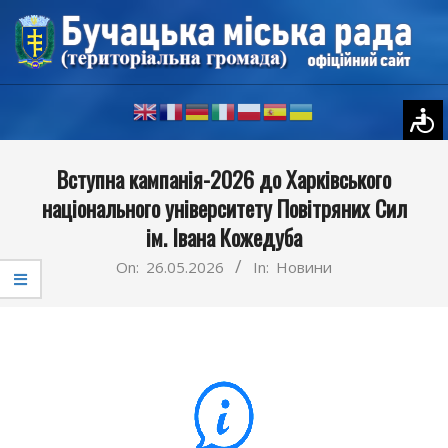
Skip
to
content
Primary
Вступна кампанія-2026 до Харківського
Navigation
національного університету Повітряних Сил
Menu
ім. Івана Кожедуба
On:
26.05.2026
In:
Новини