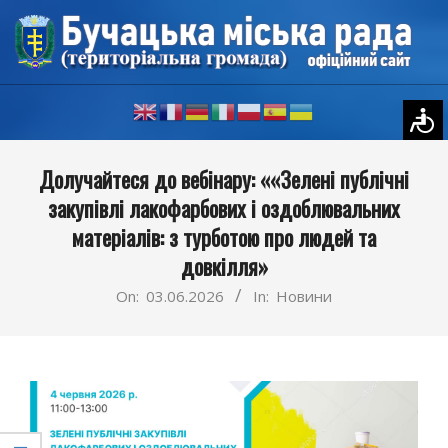
Skip
to
content
Primary
Долучайтеся до вебінару: ««Зелені публічні
Navigation
закупівлі лакофарбових і оздоблювальних
Menu
матеріалів: з турботою про людей та
довкілля»
On:
03.06.2026
In:
Новини