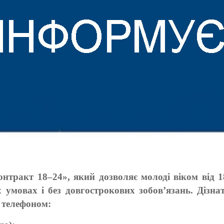
онтракт 18–24», який дозволяє молоді віком від 
х умовах і без довгострокових зобов’язань. Дізна
 телефоном: