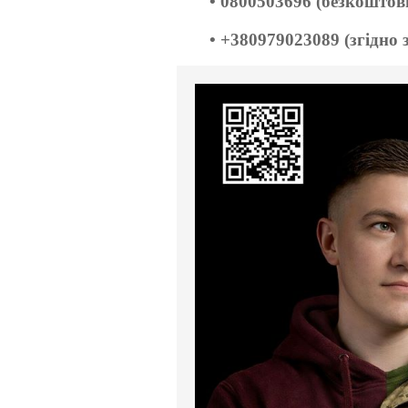
• 0800503696 (безкоштов
• +380979023089 (згідно