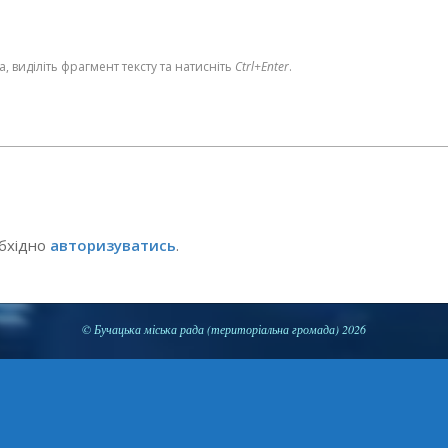
 виділіть фрагмент тексту та натисніть
Ctrl+Enter
.
обхідно
авторизуватись
.
© Бучацька міська рада (територіальна громада) 2026