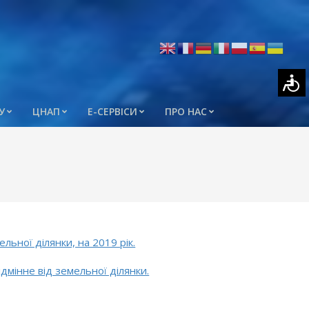
У
ЦНАП
Е-СЕРВІСИ
ПРО НАС
льної ділянки, на 2019 рік.
дмінне від земельної ділянки.