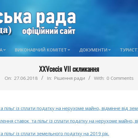
А
ВИКОНАВЧИЙ КОМІТЕТ
ДОКУМЕНТИ
ТУРИСТ
Primary
Navigation
XXVсесія VII скликання
Menu
On:
27.06.2018
In:
Рішення ради
With:
0 Comments
пільг із сплати податку на нерухоме майно, відмінне від земе
ення ставок та пільг із сплати податку на нерухоме майно, ві
 пільг із сплати земельного податку на 2019 рік.