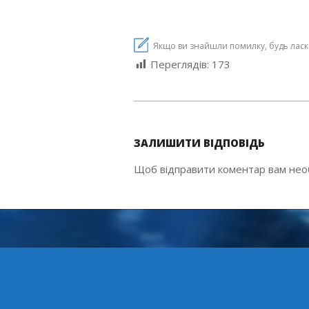
Якщо ви знайшли помилку, будь ласка,
Переглядів:
173
2018-
06-
ЗАЛИШИТИ ВІДПОВІДЬ
27
Щоб відправити коментар вам не