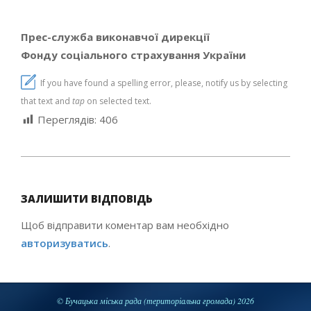
Прес-служба виконавчої
дирекції
Фонду соціального страхування України
If you have found a spelling error, please, notify us by selecting
that text and
tap
on selected text.
Переглядів:
406
2019-
05-
ЗАЛИШИТИ ВІДПОВІДЬ
23
Щоб відправити коментар вам необхідно
авторизуватись
.
© Бучацька міська рада (територіальна громада) 2026