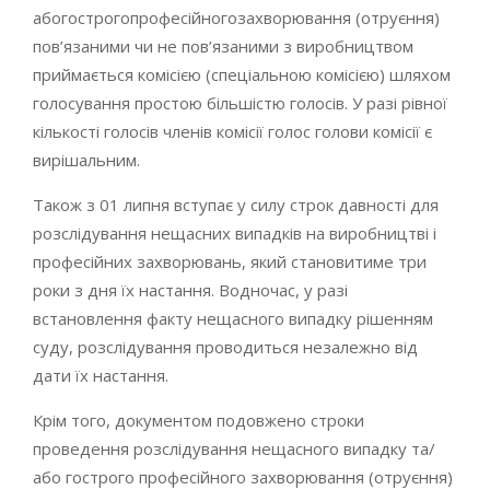
абогострогопрофесійногозахворювання (отруєння)
пов’язаними чи не пов’язаними з виробництвом
приймається комісією (спеціальною комісією) шляхом
голосування простою більшістю голосів. У разі рівної
кількості голосів членів комісії голос голови комісії є
вирішальним.
Також з 01 липня вступає у силу строк давності для
розслідування нещасних випадків на виробництві і
професійних захворювань, який становитиме три
роки з дня їх настання. Водночас, у разі
встановлення факту нещасного випадку рішенням
суду, розслідування проводиться незалежно від
дати їх настання.
Крім того, документом подовжено строки
проведення розслідування нещасного випадку та/
або гострого професійного захворювання (отруєння)