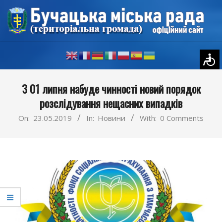
Skip
to
content
Primary
З 01 липня набуде чинності новий порядок
Navigation
розслідування нещасних випадків
Menu
On:
23.05.2019
In:
Новини
With:
0 Comments