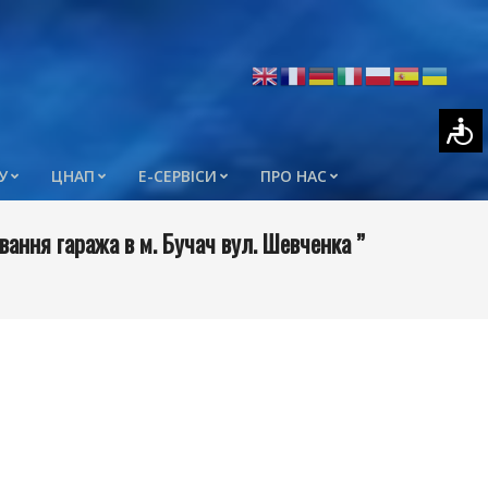
У
ЦНАП
Е-СЕРВІСИ
ПРО НАС
вання гаража в м. Бучач вул. Шевченка ”