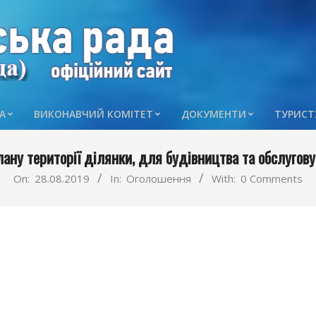
А
ВИКОНАВЧИЙ КОМІТЕТ
ДОКУМЕНТИ
ТУРИСТ
Primary
Navigation
ну території ділянки, для будівництва та обслугову
Menu
On:
28.08.2019
In:
Оголошення
With:
0 Comments