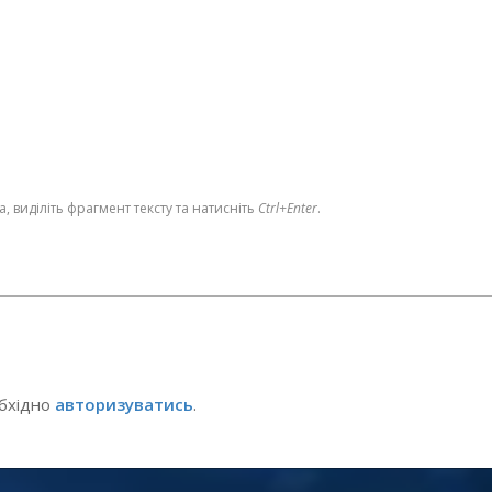
 виділіть фрагмент тексту та натисніть
Ctrl+Enter
.
обхідно
авторизуватись
.