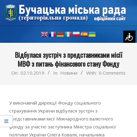
Skip
to
content
Primary
Відбулася зустріч з представниками місії
Navigation
МВФ з питань фінансового стану Фонду
Menu
On:
02.10.2019
In:
Новини
With:
0 Comments
У виконавчій дирекції Фонду соціального
страхування України відбулася зустріч з
представниками місії Міжнародного валютного
фонду за участю заступника Міністра соціальної
політики України Олега Коваля, начальника