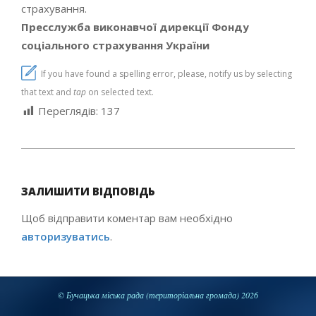
страхування.
Пресслужба виконавчої дирекції
Фонду
соціального страхування України
If you have found a spelling error, please, notify us by selecting
that text and
tap
on selected text.
Переглядів:
137
2019-
10-
ЗАЛИШИТИ ВІДПОВІДЬ
02
Щоб відправити коментар вам необхідно
авторизуватись
.
© Бучацька міська рада (територіальна громада) 2026