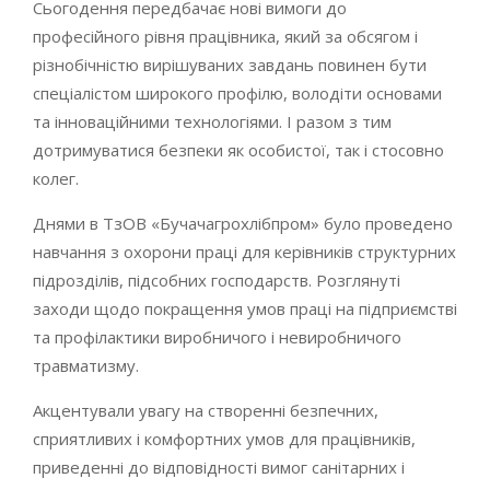
Сьогодення передбачає нові вимоги до
професійного рівня працівника, який за обсягом і
різнобічністю вирішуваних завдань повинен бути
спеціалістом широкого профілю, володіти основами
та інноваційними технологіями. І разом з тим
дотримуватися безпеки як особистої, так і стосовно
колег.
Днями в ТзОВ «Бучачагрохлібпром» було проведено
навчання з охорони праці для керівників структурних
підрозділів, підсобних господарств. Розглянуті
заходи щодо покращення умов праці на підприємстві
та профілактики виробничого і невиробничого
травматизму.
Акцентували увагу на створенні безпечних,
сприятливих і комфортних умов для працівників,
приведенні до відповідності вимог санітарних і