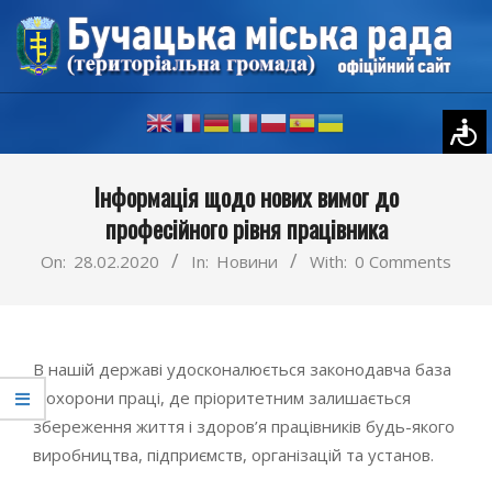
Skip
to
content
Primary
Інформація щодо нових вимог до
Navigation
професійного рівня працівника
Menu
On:
28.02.2020
In:
Новини
With:
0 Comments
В нашій державі удосконалюється законодавча база
з охорони праці, де пріоритетним залишається
збереження життя і здоров’я працівників будь-якого
виробництва, підприємств, організацій та установ.