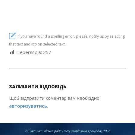
If you have found a spelling error, please, notify us by selecting
that text and
tap
on selected text.
Переглядів:
257
2020-
03-
ЗАЛИШИТИ ВІДПОВІДЬ
20
Щоб відправити коментар вам необхідно
авторизуватись
.
© Бучацька міська рада (територіальна громада) 2026