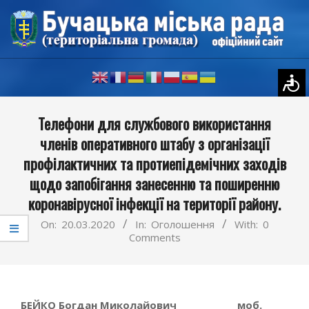
Skip
to
content
Primary
Телефони для службового використання
Navigation
членів оперативного штабу з організації
Menu
профілактичних та протиепідемічних заходів
щодо запобігання занесенню та поширенню
коронавірусної інфекції на території району.
On:
20.03.2020
In:
Оголошення
With:
0
Comments
БЕЙКО Богдан Миколайович ______ моб.