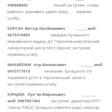
096868005
пеший заступник голови
районної державної адміністрації, керівник
штабу;
КОРСУН Віктор Мусійовивич _______ моб.
0675310865
завідувач Бучацького
міжрайонного відділу ДУ “Тернопільский обласний
лабораторний центр МОЗ України”,заступник
керівника штабу;
МИХАЙЛЮК Ігор Васильович ________ моб.
0973717515
начальник Бучацького РВ
Управління ДСНС в Тернопільській області,
заступник керівника штабу;
КУРЦЕБА Лук”ян Миронович __________
моб. 0987921402
заступник директора КНП
“Центр ПМСД” Бучацької районної ради ,секретар