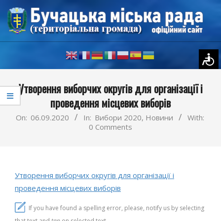
Skip
to
content
Primary
Утворення виборчих округів для організації і
Navigation
проведення місцевих виборів
Menu
On:
06.09.2020
In:
Вибори 2020
,
Новини
With:
0 Comments
Утворення виборчих округів для організації і
проведення місцевих виборів
If you have found a spelling error, please, notify us by selecting
that text and
tap
on selected text.