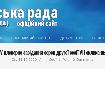
А
ВИКОНАВЧИЙ КОМІТЕТ
ДОКУМЕНТИ
ТУРИСТ
Primary
Navigation
IV пленарне засідання сорок другої сесії VII скликанн
Menu
On:
13.10.2020
In:
Сесії
With:
0 Comments