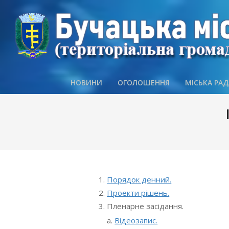
Skip
to
content
НОВИНИ
ОГОЛОШЕННЯ
МІСЬКА РАД
Порядок денний.
Проекти рішень.
Пленарне засідання.
Відеозапис.