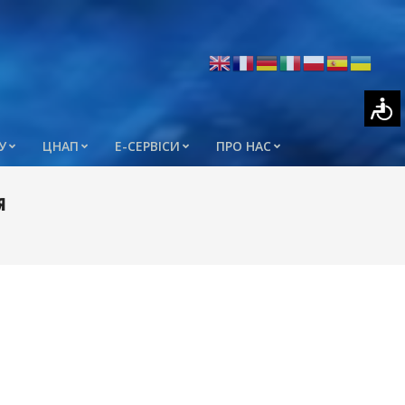
У
ЦНАП
Е-СЕРВІСИ
ПРО НАС
я