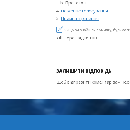
Протокол.
Поіменне голосування.
Прийняті рішення
Якщо ви знайшли помилку, будь ласка,
Переглядів:
100
2020-
10-
ЗАЛИШИТИ ВІДПОВІДЬ
13
Щоб відправити коментар вам не