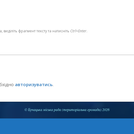
 виділіть фрагмент тексту та натисніть
Ctrl+Enter
.
обхідно
авторизуватись
.
© Бучацька міська рада (територіальна громада) 2026