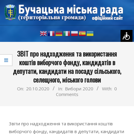
Skip
to
content
Primary
3BIT про надходження та використання
Navigation
коштів виборчого фонду, кандидатів в
Menu
депутати, кандидати на посаду сільського,
селещного, міського голови
On:
20.10.2020
In:
Вибори 2020
With:
0
Comments
3віти про надходження та використання коштів
виборчого фонду, кандидатів в депутати, кандидати