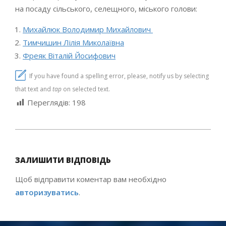
на посаду сільського, селещного, міського голови:
Михайлюк Володимир Михайлович
Тимчишин Лілія Миколаївна
Фреяк Віталій Йосифович
If you have found a spelling error, please, notify us by selecting
that text and
tap
on selected text.
Переглядів:
198
2020-
10-
ЗАЛИШИТИ ВІДПОВІДЬ
20
Щоб відправити коментар вам необхідно
авторизуватись
.