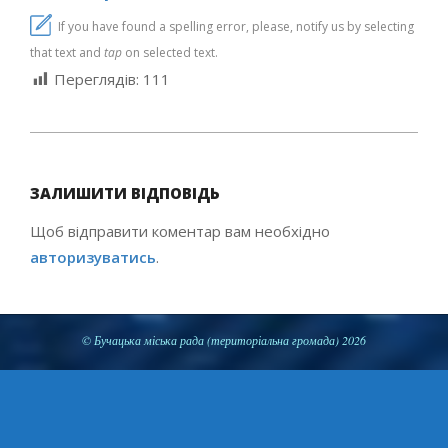
If you have found a spelling error, please, notify us by selecting
that text and
tap
on selected text.
Переглядів:
111
2020-
11-
ЗАЛИШИТИ ВІДПОВІДЬ
09
Щоб відправити коментар вам необхідно
авторизуватись
.
© Бучацька міська рада (територіальна громада) 2026