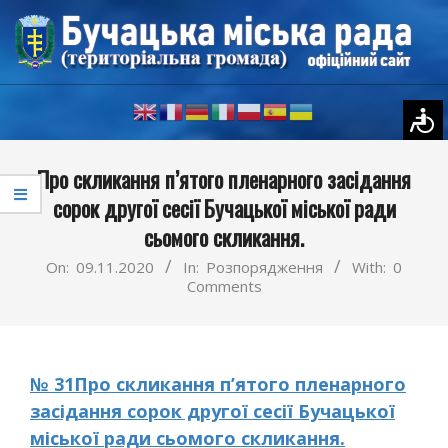
Skip
to
content
Primary
Про скликання п’ятого пленарного засідання
Navigation
сорок другої сесії Бучацької міської ради
Menu
сьомого скликання.
On:
09.11.2020
In:
Розпорядження
With:
0
Comments
№ 31Про
скликання п’ятого пленарного
засідання
сорок другої сесії
Бучацької
міської ради сьомого скликання.