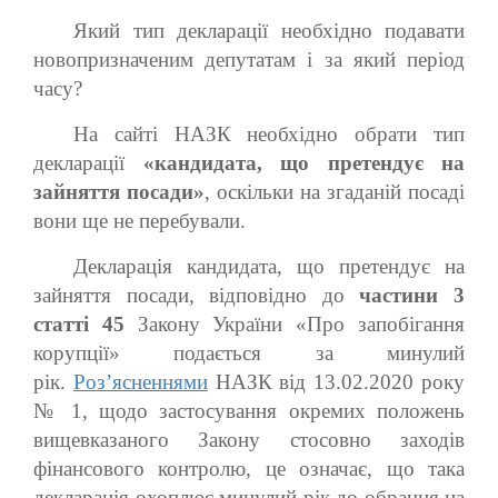
Який тип декларації необхідно подавати
новопризначеним депутатам і за який період
часу?
На сайті НАЗК необхідно обрати тип
декларації
«кандидата, що претендує на
зайняття посади»
, оскільки на згаданій посаді
вони ще не перебували.
Декларація кандидата, що претендує на
зайняття посади, відповідно до
частини 3
статті 45
Закону України «Про запобігання
корупції» подається за минулий
рік.
Роз’ясненнями
НАЗК від 13.02.2020 року
№ 1, щодо застосування окремих положень
вищевказаного Закону стосовно заходів
фінансового контролю, це означає, що така
декларація охоплює минулий рік до обрання на