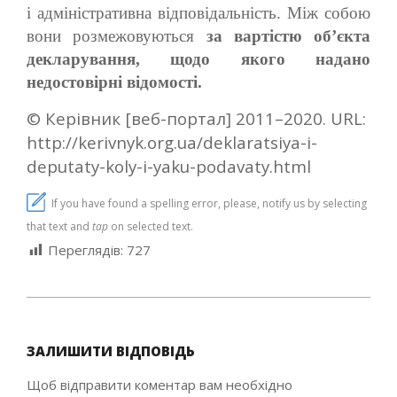
і адміністративна відповідальність. Між собою
вони розмежовуються
за вартістю об’єкта
декларування, щодо якого надано
недостовірні відомості.
© Керівник [веб-портал] 2011–2020. URL:
http://kerivnyk.org.ua/deklaratsiya-i-
deputaty-koly-i-yaku-podavaty.html
If you have found a spelling error, please, notify us by selecting
that text and
tap
on selected text.
Переглядів:
727
2020-
12-
ЗАЛИШИТИ ВІДПОВІДЬ
07
Щоб відправити коментар вам необхідно