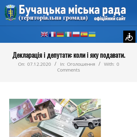
Skip
to
content
Primary
Декларація і депутати: коли і яку подавати.
Navigation
Menu
On:
07.12.2020
In:
Оголошення
With:
0
Comments