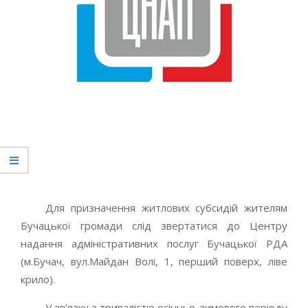
Для призначення житлових субсидій жителям
Бучацької громади слід звертатися до Центру
надання адміністративних послуг Бучацької РДА
(м.Бучач, вул.Майдан Волі, 1, перший поверх, ліве
крило).
Для призначення житлових субсидій жителям
Бучацької громади слід звертатися до Центру
надання адміністративних послуг Бучацької РДА
(м.Бучач, вул.Майдан Волі, 1, перший поверх, ліве
крило).
У зв’язку з тривалістю осінньо-зимового періоду