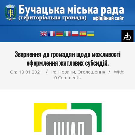
Skip
to
content
Primary
Звернення до громадян щодо можливості
Navigation
оформлення житлових субсидій.
Menu
On:
13.01.2021
In:
Новини
,
Оголошення
With:
0 Comments