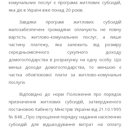
комунальних послуг є програма житлових субсидій,
яка діє в Україні вже понад 20 років.
Завдяки програмі житлових субсидій
малозабезпечені громадяни оплачують не повну
вартість житлово-комунальних послуг, а лише
частину платежу, яка залежить від розміру
середньомісячного сукупного доходу
домогосподарства в розрахунку на одну особу. Що
менші доходи домогосподарства, то меншою є
частка обов’язкової плати за житлово-комунальні
послуги.
Відповідно до норм Положення про порядок
призначення житлових субсидій, затвердженого
постановою Кабінету Міністрів України від 21.10.1995
№ 848 ,,Про спрощення порядку надання населенню
субсидій для відшкодування витрат на оплату