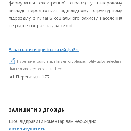
формування електронної справи) у паперовому
вигляді передаються відповідному структурному
підрозділу з питань соціального захисту населення
не рідше ніж раз на два тижні.
Завантажити оригінальний файл.
If you have found a spelling error, please, notify us by selecting
that text and
tap
on selected text.
Переглядів:
177
2021-
01-
ЗАЛИШИТИ ВІДПОВІДЬ
13
Щоб відправити коментар вам необхідно
авторизуватись
.