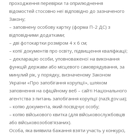
проходження перевірки та оприлюднення
відомостей стосовно неї відповідно до зазначеного
Закону;
– заповнену особову картку (форма П-2 ДС) з
відповідними додатками;
– дві фотокартки розміром 4 х 6 см;
– копії документів про освіту, підвищення кваліфікації;
– декларацію особи, уповноваженої на виконання
функцій держави або місцевого самоврядування, за
минулий рік, у порядку, визначеному Законом
України «Про запобігання корупції», шляхом
заповнення на офіційному веб – сайті Національного
агентства з питань запобігання корупції (nazk.gov.ua);
– копію документа, який посвідчує особу;
– копію військового квитка (для військовослужбовців
або військовозобов’язаних).
Особа, яка виявила бажання взяти участь у конкурсі,