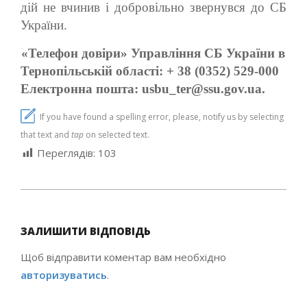
дій не вчинив і добровільно звернувся до СБ
України.
«Телефон довіри» Управління СБ України в
Тернопільській області: + 38 (0352) 529-000
Електронна пошта: usbu_ter@ssu.gov.ua.
If you have found a spelling error, please, notify us by selecting
that text and
tap
on selected text.
Переглядів:
103
2021-
05-
ЗАЛИШИТИ ВІДПОВІДЬ
20
Щоб відправити коментар вам необхідно
авторизуватись
.