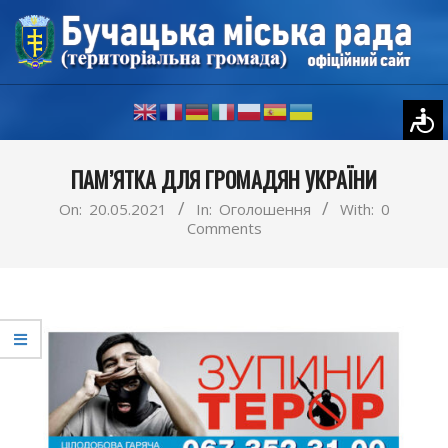
Skip
to
content
Primary
ПАМ’ЯТКА ДЛЯ ГРОМАДЯН УКРАЇНИ
Navigation
Menu
On:
20.05.2021
In:
Оголошення
With:
0
Comments