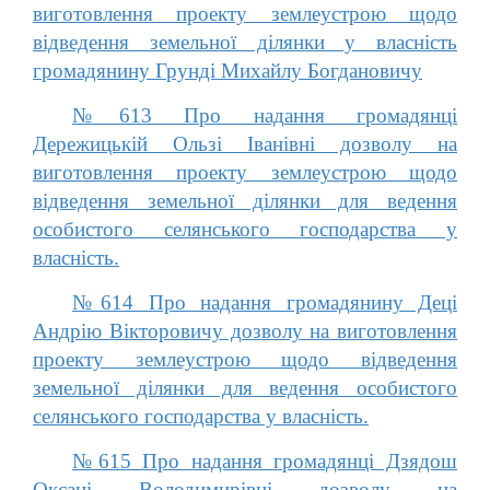
виготовлення проекту землеустрою щодо
відведення земельної ділянки у власність
громадянину Грунді Михайлу Богдановичу
№613 Про надання громадянці
Дережицькій Ользі Іванівні дозволу на
виготовлення проекту землеустрою щодо
відведення земельної ділянки для ведення
особистого селянського господарства у
власність.
№614 Про надання громадянину Деці
Андрію Вікторовичу дозволу на виготовлення
проекту землеустрою щодо відведення
земельної ділянки для ведення особистого
селянського господарства у власність.
№615 Про надання громадянці Дзядош
Оксані Володимирівні дозволу на