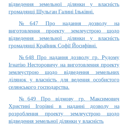
відведення земельної ділянки у власність
громадянці Шульган Галині Ільківні.
№647 Про надання дозволу на
виготовлення проекту землеустрою щодо
відведення земельної ділянки у власність
громадянці Крайник Софії Йосифівні.
№648 Про надання дозволу гр. Рудому
Ігнатію Несторовичу на виготовлення проекту
землеустрою щодо відведення земельних
ділянок у власність для ведення особистого
селянського господарства.
№649 Про відмову гр. Максимович
Христині Ігорівні в наданні дозволу на
розроблення проекту землеустрою щодо
відведення земельної ділянки у власність