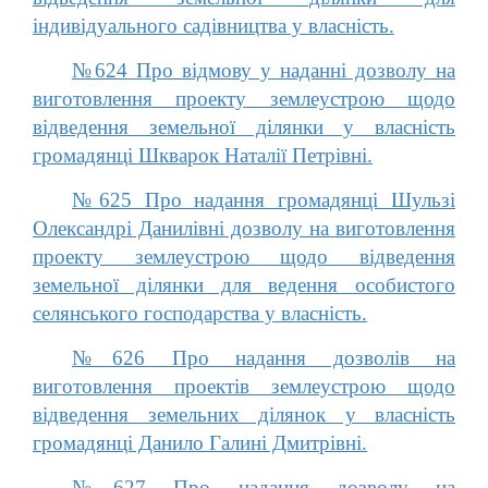
індивідуального садівництва у власність.
№624 Про відмову у наданні дозволу на
виготовлення проекту землеустрою щодо
відведення земельної ділянки у власність
громадянці Шкварок Наталії Петрівні.
№625 Про надання громадянці Шульзі
Олександрі Данилівні дозволу на виготовлення
проекту землеустрою щодо відведення
земельної ділянки для ведення особистого
селянського господарства у власність.
№626 Про надання дозволів на
виготовлення проектів землеустрою щодо
відведення земельних ділянок у власність
громадянці Данило Галині Дмитрівні.
№627 Про надання дозволу на