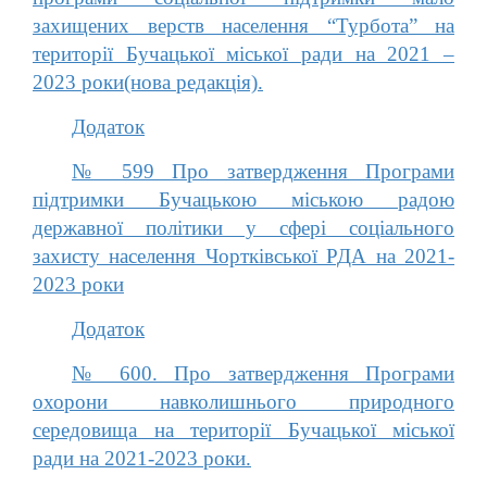
захищених верств населення “Турбота” на
території Бучацької міської ради на 2021 –
2023 роки(нова редакція).
Додаток
№ 599 Про затвердження Програми
підтримки Бучацькою міською радою
державної політики у сфері соціального
захисту населення Чортківської РДА на 2021-
2023 роки
Додаток
№ 600. Про затвердження Програми
охорони навколишнього природного
середовища на території Бучацької міської
ради на 2021-2023 роки.