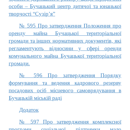
особи – Бучацький центр дитячої та юнацької
творчості “Сузір’я”
№ 595 Про затвердження Положення про
оренду майна Бучацької територіальної
громади та інших нормативних документів, які
регламентують відносини у сфері оренди
комунального майна Бучацької територіальної
громади.
№ 596 Про затвердження Порядку
формування та ведення кадрового резерву
посадових осіб місцевого самоврядування в
Бучацькій міській раді
Додаток
№ 597 Про затвердження комплексної
програми соціальної підтримки мало