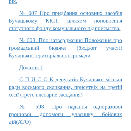
рік.
№ 607 Про придбання основних засобів
Бучацькому ККП, шляхом поповнення
статутного фонду комунального підприємства.
№ 608. Про затвердження Положення про
громадський бюджет (бюджет участі)
Бучацької територіальної громади
Додаток 1
С П И С О К депутатів Бучацької міської
ради воcьмого скликання, присутніх на третій
сесії (третє пленарне засідання)
№ 598. Про надання одноразової
грошової допомоги учаснику бойових
дій(АТО)