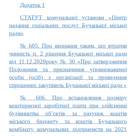
Додаток 1
СТАТУТ комунальної установи «Центр
надання соціальних послуг Бучацької міської
ради»
№ 605. Про визнання таким, що втратив
чинність п. 2 рішення Бучацької міської ради
від 11.12.2020року № 30 «Про затвердження
Положення та призначення уповноваженої
особи (осіб) з організації та проведення
спрощених закупівель Бучацької міської ради »
№ 606. Про встановлення розміру
кошторисної заробітної плати при здійсненні
будівництва об’єктів за рахунок коштів
міського бюджету та коштів Бучацького
комбінату комунальних підприємств на 2021