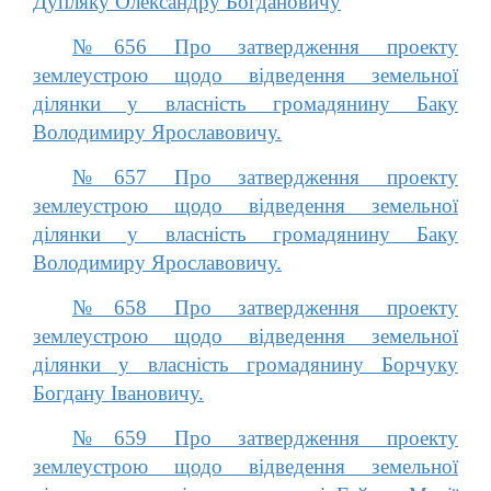
Дупляку Олександру Богдановичу
№656 Про затвердження проекту
землеустрою щодо відведення земельної
ділянки у власність громадянину Баку
Володимиру Ярославовичу.
№657 Про затвердження проекту
землеустрою щодо відведення земельної
ділянки у власність громадянину Баку
Володимиру Ярославовичу.
№658 Про затвердження проекту
землеустрою щодо відведення земельної
ділянки у власність громадянину Борчуку
Богдану Івановичу.
№659 Про затвердження проекту
землеустрою щодо відведення земельної