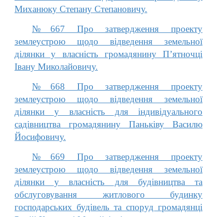
Миханюку Степану Степановичу.
№667 Про затвердження проекту
землеустрою щодо відведення земельної
ділянки у власність громадянину П’ятночці
Івану Миколайовичу.
№668 Про затвердження проекту
землеустрою щодо відведення земельної
ділянки у власність для індивідуального
садівництва громадянину Паньківу Василю
Йосифовичу.
№669 Про затвердження проекту
землеустрою щодо відведення земельної
ділянки у власність для будівництва та
обслуговування житлового будинку
господарських будівель та споруд громадянці