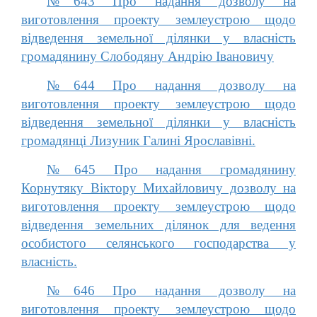
№643 Про надання дозволу на
виготовлення проекту землеустрою щодо
відведення земельної ділянки у власність
громадянину Слободяну Андрію Івановичу
№644 Про надання дозволу на
виготовлення проекту землеустрою щодо
відведення земельної ділянки у власність
громадянці Лизуник Галині Ярославівні.
№645 Про надання громадянину
Корнутяку Віктору Михайловичу дозволу на
виготовлення проекту землеустрою щодо
відведення земельних ділянок для ведення
особистого селянського господарства у
власність.
№646 Про надання дозволу на
виготовлення проекту землеустрою щодо