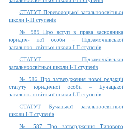
загальноосві- тньої школи І-ІІІ ступенів
СТАТУТ Переволоцької загальноосвітньої
школи І-ІІІ ступенів
№ 585 Про вступ в права засновника
юридич- ної особи – Підзамочківської
загальноо- світньої школи І-ІІ ступенів
СТАТУТ Підзамочківської
загальноосвітньої школи І-ІІ ступенів
№ 586 Про затвердження нової редакції
статуту юридичної особи – Бучацької
загально- освітньої школи І-ІІ ступенів
СТАТУТ Бучацької загальноосвітньої
школи І-ІІ ступенів
№ 587 Про затвердження Типового