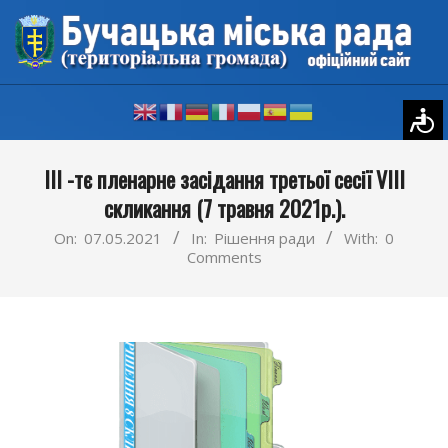
Skip
to
content
Primary
ІII -тє пленарне засідання третьої сесії VIII
Navigation
скликання (7 травня 2021р.).
Menu
On:
07.05.2021
In:
Рішення ради
With:
0
Comments