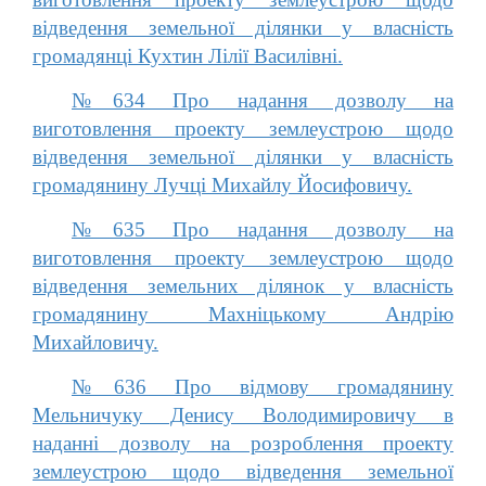
відведення земельної ділянки у власність
громадянці Кухтин Лілії Василівні.
№634 Про надання дозволу на
виготовлення проекту землеустрою щодо
відведення земельної ділянки у власність
громадянину Лучці Михайлу Йосифовичу.
№635 Про надання дозволу на
виготовлення проекту землеустрою щодо
відведення земельних ділянок у власність
громадянину Махніцькому Андрію
Михайловичу.
№636 Про відмову громадянину
Мельничуку Денису Володимировичу в
наданні дозволу на розроблення проекту
землеустрою щодо відведення земельної