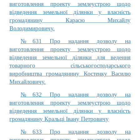
виготовлення проекту землеустрою щодо
відведення земельної ділянки у власність
громадянину Карасю Михайлу
Володимировичу.
№631 Про надання дозволу на
виготовлення проекту землеустрою щодо
відведення земельної ділянки для ведення
товарного сільськогосподарського
виробництва громадянину Костенку Василю
Михайловичу.
№632 Про надання дозволу на
виготовлення проекту землеустрою щодо
відведення земельної ділянки у власність
громадянину Кральці Івану Петровичу
№633 Про надання дозволу на
виготовлення проекту землеустрою щодо