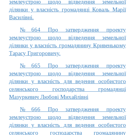
землеустрою щодо відведення земельної
ділянки у власність громадянці Коваль Марії
Василівні.
№664 Про затвердження проекту
землеустрою щодо відведення земельної
ділянки у власність громадянину Кривенькому
Тарасу Григоровичу.
№665 Про затвердження проекту
землеустрою щодо відведення земельної
ділянки у власність для ведення особистого
селянського господарства громадянці
Мазуркевич Любові Михайлівні
№666 Про затвердження проекту
землеустрою щодо відведення земельної
ділянки у власність для ведення особистого
селянського господарства громадянину