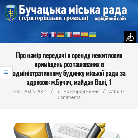
Skip
to
content
Primary
Про намір передачі в оренду нежитлових
Navigation
приміщень розташованих в
Menu
адміністративному будинку міської ради за
адресою: м.Бучач, майдан Волі, 1
On:
20.05.2021
In:
Розпорядження
With:
0
Comments