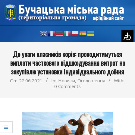
Skip
to
content
Primary
До уваги власників корів: проводитимуться
Navigation
виплати часткового відшкодування витрат на
Menu
закупівлю установки індивідуального доїння
On:
22.06.2021
In:
Новини
,
Оголошення
With:
0 Comments