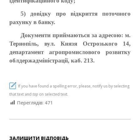
ідентифікаційного коду;
5) довідку про відкриття поточного
рахунку в банку.
Документи приймаються за адресою: м.
Тернопіль, вул. Князя Острозького 14,
департамент агропромислового розвитку
облдержадміністрації, каб. 213.
If you have found a spelling error, please, notify us by selecting
that text and
tap
on selected text.
Переглядів:
471
2021-
06-
ЗАЛИШИТИ ВІДПОВІДЬ
22