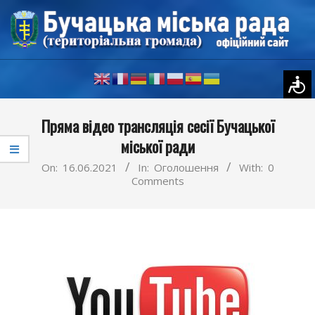
Skip
to
content
Primary
Пряма відео трансляція сесії Бучацької
Navigation
міської ради
Menu
On:
16.06.2021
In:
Оголошення
With:
0
Comments